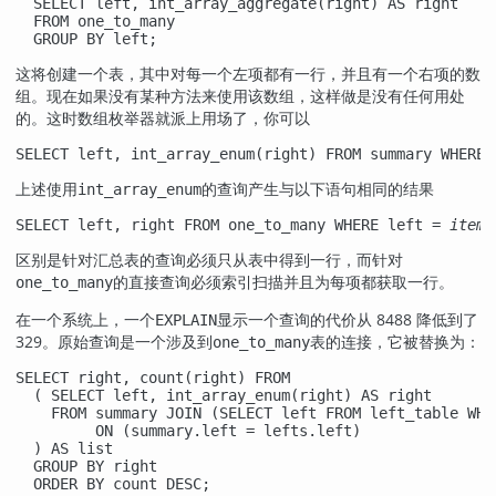
  SELECT left, int_array_aggregate(right) AS right

  FROM one_to_many

  GROUP BY left;
这将创建一个表，其中对每一个左项都有一行，并且有一个右项的数
组。现在如果没有某种方法来使用该数组，这样做是没有任何用处
的。这时数组枚举器就派上用场了，你可以
SELECT left, int_array_enum(right) FROM summary WHERE 
上述使用
的查询产生与以下语句相同的结果
int_array_enum
SELECT left, right FROM one_to_many WHERE left = 
item
;
区别是针对汇总表的查询必须只从表中得到一行，而针对
的直接查询必须索引扫描并且为每项都获取一行。
one_to_many
在一个系统上，一个
显示一个查询的代价从 8488 降低到了
EXPLAIN
329。原始查询是一个涉及到
表的连接，它被替换为：
one_to_many
SELECT right, count(right) FROM

  ( SELECT left, int_array_enum(right) AS right

    FROM summary JOIN (SELECT left FROM left_table WHE
         ON (summary.left = lefts.left)

  ) AS list

  GROUP BY right

  ORDER BY count DESC;