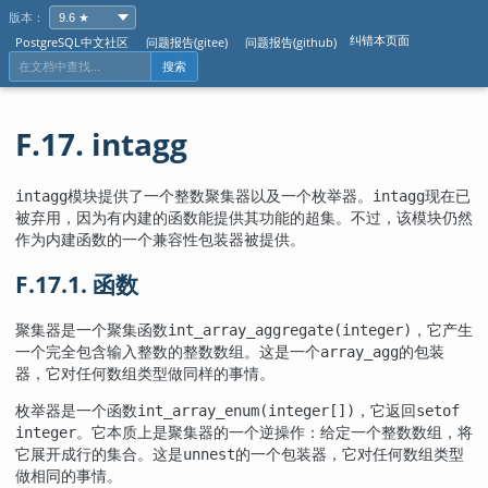
版本：
纠错本页面
PostgreSQL中文社区
问题报告(gitee)
问题报告(github)
搜索
F.17. intagg
模块提供了一个整数聚集器以及一个枚举器。
现在已
intagg
intagg
被弃用，因为有内建的函数能提供其功能的超集。不过，该模块仍然
作为内建函数的一个兼容性包装器被提供。
F.17.1. 函数
聚集器是一个聚集函数
，它产生
int_array_aggregate(integer)
一个完全包含输入整数的整数数组。这是一个
的包装
array_agg
器，它对任何数组类型做同样的事情。
枚举器是一个函数
，它返回
int_array_enum(integer[])
setof
。它本质上是聚集器的一个逆操作：给定一个整数数组，将
integer
它展开成行的集合。这是
的一个包装器，它对任何数组类型
unnest
做相同的事情。