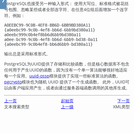
❯
PostgreSQL
也接受另一种输入形式： 使用大写位、标准格式被花括
号包围、忽略某些或者全部连字符、在任意4位组后面增加一个连字
符。例如：
A0EEBC99-9C0B-4EF8-BB6D-6BB9BD380A11

{a0eebc99-9c0b-4ef8-bb6d-6bb9bd380a11}

a0eebc999c0b4ef8bb6d6bb9bd380a11

a0ee-bc99-9c0b-4ef8-bb6d-6bb9-bd38-0a11

{a0eebc99-9c0b4ef8-bb6d6bb9-bd380a11}
输出总是采用标准形式。
PostgreSQL
为UUID提供了存储和比较函数，但是核心数据库不包含
任何用于产生UUID的函数，因为没有一个单一算法能够很好地适应
每一个应用。
uuid-ossp
模块提供了实现一些标准算法的函数。
pgcrypto
模块也为随机 UUID 提供了一个生成函数。 此外，UUID可
以由客户端应用产生，或者由通过服务器端函数调用的其他库生成。
上一页
起始页
下一页
文本搜索类型
上一级
XML
类型