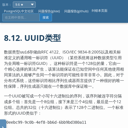
版本：
纠错本页面
PostgreSQL中文社区
问题报告(gitee)
问题报告(github)
搜索
8.12.
UUID
类型
数据类型
存储由RFC 4122、ISO/IEC 9834-8:2005以及相关标
uuid
准定义的通用唯一标识符（UUID）（某些系统将这种数据类型引用
为全局唯一标识符GUID）。这种标识符是一个128位的量，它由一
个精心选择的算法产生，该算法能保证在已知空间中任何其他使用相
同算法的人能够产生同一个标识符的可能性非常非常小。因此，对于
分布式系统，这些标识符相比序列生成器而言提供了一种很好的唯一
性保障，序列生成器只能在一个数据库中保证唯一。
一个UUID被写成一个小写十六进制位的序列，该序列被连字符分隔
成多个组：首先是一个8位组，接下来是三个4位组，最后是一个12
位组。总共的32位（十六进制位）表示了128个二进制位。一个标准
形式的UUID类似于：
a0eebc99-9c0b-4ef8-bb6d-6bb9bd380a11