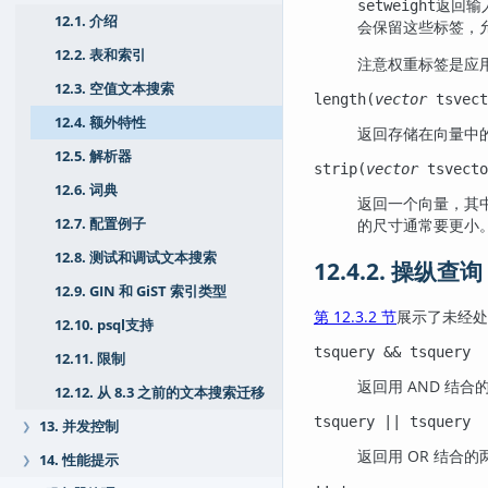
返回输
setweight
12.1. 介绍
会保留这些标签，
12.2. 表和索引
注意权重标签是应
12.3. 空值文本搜索
length(
vector
tsvect
12.4. 额外特性
返回存储在向量中
12.5. 解析器
strip(
vector
tsvecto
12.6. 词典
返回一个向量，其
12.7. 配置例子
的尺寸通常要更小
12.8. 测试和调试文本搜索
12.4.2. 操纵查询
12.9. GIN 和 GiST 索引类型
第 12.3.2 节
展示了未经处
12.10. psql支持
tsquery
&&
tsquery
12.11. 限制
返回用 AND 结
12.12. 从 8.3 之前的文本搜索迁移
tsquery
||
tsquery
13. 并发控制
❯
返回用 OR 结合
14. 性能提示
❯