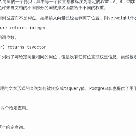
入向量的一个拷贝，其中每一个位置都被标注为给定的
：
、
、
或
权重
A
B
C
D
允许来自文档的不同部分的词被排名函数给予不同的权重。
用到
位置
而不是
词位
。如果输入向量已经被剥离了位置，则
什
setweight
or
) returns
integer
的词位数。
r
) returns
tsvector
中列出了与给定向量相同的词位，但是没有任何位置或权重信息。虽然被
。
理的文本形式的查询如何被转换成
值。
PostgreSQL
也提供了用
tsquery
合的两个给定查询。
的两个给定查询。