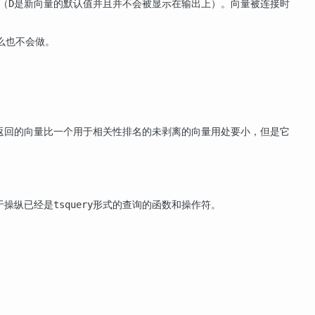
（
是新向量的默认值并且并不会被显示在输出上）。向量被连接时
D
么也不会做。
返回的向量比一个用于相关性排名的未剥离的向量用处要小，但是它
于操纵已经是
形式的查询的函数和操作符。
tsquery