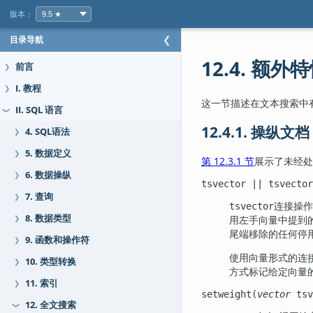
版本：
目录导航
❮
12.4. 额外
前言
❯
I. 教程
❯
这一节描述在文本搜索中
II. SQL 语言
❯
12.4.1. 操纵文档
4. SQL语法
❯
5. 数据定义
❯
第 12.3.1 节
展示了未经处
6. 数据操纵
❯
tsvector
||
tsvector
7. 查询
❯
连接操作
tsvector
8. 数据类型
用左手向量中提到
❯
尾端移除的任何停
9. 函数和操作符
❯
使用向量形式的连
10. 类型转换
❯
方式标记给定向量
11. 索引
❯
setweight(
vector
tsv
12. 全文搜索
❯