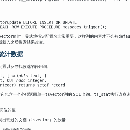
torupdate BEFORE INSERT OR UPDATE

EACH ROW EXECUTE PROCEDURE messages_trigger();
值时，显式地指定配置名非常重要，这样列的内容才不会被
vector
defau
新载入之后搜索结果改变。
文档统计数据
配置以及寻找候选的停用词。
t
, [
weights
text
, 
]

t
, OUT 
ndoc
integer
,

nteger
) returns 
setof record
，它包含一个必须返回单一
列的 SQL 查询。
执行该查
tsvector
ts_stat
个词位的值
词出现过的文档（
）的数量
tsvector
— 词出现的总次数