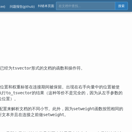
纠错本页面
ee)
问题报告(github)
搜索
已经为
形式的文档的函数和操作符。
tsvector
位置和权重标签在连接期间被保留。出现在右手向量中的位置被使
执行
的结果（这种等价不是完全的，因为从左手参数的
to_tsvector
位位置）。
配置来解析文档的不同小节。此外，因为
函数按照相同的
setweight
析文本并且在连接之前做
。
setweight