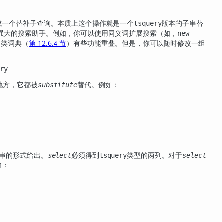
成一个替补子查询。本质上这个操作就是一个
版本的子串替
tsquery
强大的搜索助手。例如，你可以使用同义词扩展搜索（如，
new
分类词典（
第 12.6.4 节
）有些功能重叠。但是，你可以随时修改一组
ry
地方，它都被
替代。例如：
substitute
串的形式给出。
必须得到
类型的两列。对于
select
tsquery
select
如：