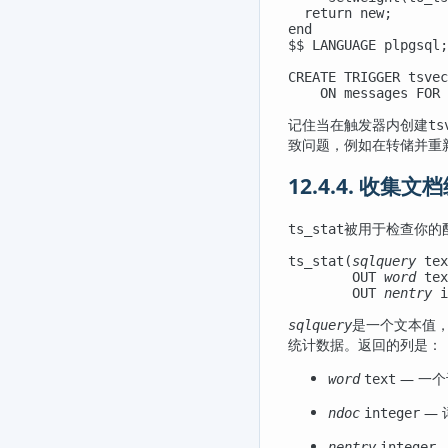
  return new;

end

$$ LANGUAGE plpgsql;

CREATE TRIGGER tsvec
    ON messages FOR 
记住当在触发器内创建
ts
致问题，例如在转储并重
12.4.4. 收集
被用于检查你的
ts_stat
ts_stat(
sqlquery
tex
        OUT 
word
tex
        OUT 
nentry
i
是一个文本值
sqlquery
统计数据。返回的列是：
— 一
word
text
— 
ndoc
integer
nentry
integer