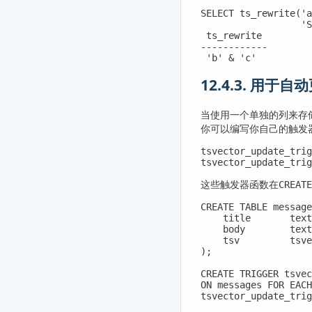
SELECT ts_rewrite('a
                  'S
 ts_rewrite

------------

 'b' & 'c'
12.4.3. 用于
当使用一个单独的列来存
你可以编写你自己的触发
tsvector_update_trig
tsvector_update_trig
这些触发器函数在
CREATE
CREATE TABLE message
    title       text
    body        text
    tsv         tsve
);

CREATE TRIGGER tsvec
ON messages FOR EACH
tsvector_update_trig