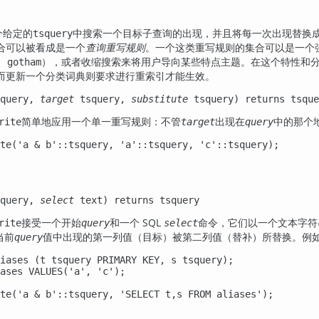
个给定的
中搜索一个目标子查询的出现，并且将每一次出现替换
tsquery
合可以被看成是一个
查询重写规则
。一个这类重写规则的集合可以是一个
、
），或者收缩搜索来将用户导向某些特点主题。在这个特性和
gotham
而更新一个分类词典则要求进行重索引才能生效。
query
,
target
tsquery
,
substitute
tsquery
) returns
tsque
简单地应用一个单一重写规则：不管
出现在
中的那个
rite
target
query
te('a & b'::tsquery, 'a'::tsquery, 'c'::tsquery);

query
,
select
text
) returns
tsquery
接受一个开始
和一个 SQL
命令，它们以一个文本字符
rite
query
select
当前
值中出现的第一列值（目标）被第二列值（替补）所替换。例
query
iases (t tsquery PRIMARY KEY, s tsquery);

ases VALUES('a', 'c');

te('a & b'::tsquery, 'SELECT t,s FROM aliases');
