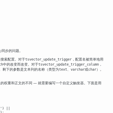
心同步的问题。
本搜索配置。对于
，配置名被简单地用
tsvector_update_trigger
中的改变而改变。对于
，
th
tsvector_update_trigger_column
。剩下的参数是文本列的名称（类型为
、
或
）。
text
varchar
char
的权重和正文的不同 — 就需要编写一个自定义触发器。下面是用
') ||

);
