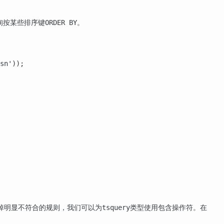
询按某些排序键
。
ORDER BY
sn'));

掉明显不符合的规则，我们可以为
类型使用包含操作符。在
tsquery