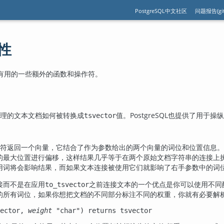
PostgreSQL中文社区
问题报告(git
特性
有用的一些额外的函数和操作符。
理的文本文档如何被转换成
值。
PostgreSQL
也提供了用于操纵
tsvector
符返回一个向量，它结合了作为参数给出的两个向量的词位和位置信息。
的最大位置进行偏移，这样结果几乎等于在两个原始文档字符串的连接上
用词将会影响结果，而如果文本连接被使用它们就影响了右手参数中的词
接而不是在应用
之前连接文本的一个优点是你可以使用不同
to_tsvector
的所有词位，如果你想把文档的不同部分标注不同的权重，你就有必要解
ector
,
weight
"char"
) returns
tsvector