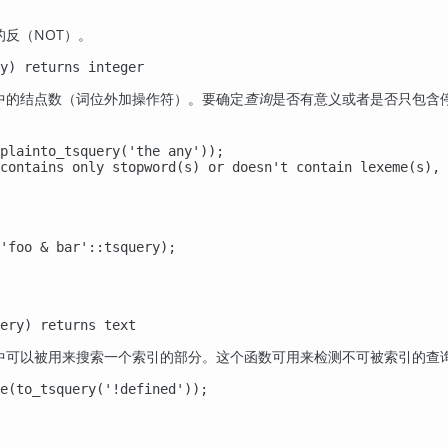
反（NOT）。
y
) returns
integer
中的结点数（词位外加操作符）。要确定
是否有意义或者是否只包含停
查询
plainto_tsquery('the any'));

contains only stopword(s) or doesn't contain lexeme(s), 
'foo & bar'::tsquery);

ery
) returns
text
中可以被用来搜索一个索引的部分。这个函数可用来检测不可被索引的查
e(to_tsquery('!defined'));
