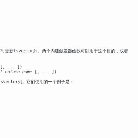
变时更新
列。两个内建触发器函数可以用于这个目的，或者
tsvector
[
, ... 
])

t_column_name
 [
, ... 
])
列。它们使用的一个例子是：
tsvector