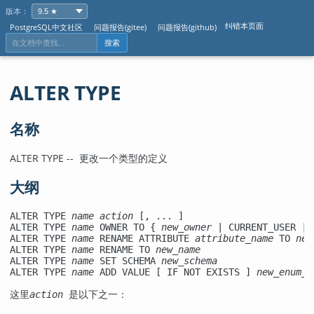
版本：
纠错本页面
PostgreSQL中文社区
问题报告(gitee)
问题报告(github)
搜索
ALTER TYPE
名称
ALTER TYPE -- 更改一个类型的定义
大纲
ALTER TYPE 
name
action
 [, ... ]

ALTER TYPE 
name
 OWNER TO { 
new_owner
 | CURRENT_USER | 
ALTER TYPE 
name
 RENAME ATTRIBUTE 
attribute_name
 TO 
new
ALTER TYPE 
name
 RENAME TO 
new_name
ALTER TYPE 
name
 SET SCHEMA 
new_schema
ALTER TYPE 
name
 ADD VALUE [ IF NOT EXISTS ] 
new_enum_v
这里
action
 是以下之一：