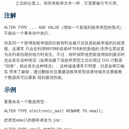
之后的位置上。和所有枚举文本一样，它需要被引号引用。
注解
（增加一个新值到枚举类型的形式）
ALTER TYPE ... ADD VALUE
不能在一个事务块中执行。
涉及到一个新增加枚举值的比较有时会被只涉及原始枚举值的比较更
慢。这通常 只会在利用
或者
来把新值的 排序位置设置
BEFORE
AFTER
为非列表结尾的地方时发生。不过，有时候即使把新值增加到最后时
也会发生这种情况（如果创建了该枚举类型之后出现过 OID 计数器
"回卷"
，就会发生这种情况）。这种减速通常不明显，但是如果它确
实 带来了麻烦，通过删除并且重建该枚举类型或者转储并且重载整
个数据库可以重新 得到最优性能。
示例
要重命名一个数据类型：
ALTER TYPE electronic_mail RENAME TO email;
把类型
的拥有者改为
：
email
joe