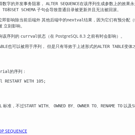
得数字的并发事务阻塞，
在该序列生成参数上的效果永
ALTER SEQUENCE
和
子句会导致普通目录被更新并且无法被回滚。
 TO
SET SCHEMA
立即影响除当前后端外 其他后端中的
结果，因为它们有预分配（
nextval
被 立刻影响。
响该序列的
状态（在
PostgreSQL
8.3 之前有时会影响）。
currval
也可以被用于序列， 但是只有等效于上述形式的
变体
ABLE
ALTER TABLE
的序列：
rial
l RESTART WITH 105;
L
标准，不过
、
、
、
以及
START WITH
OWNED BY
OWNER TO
RENAME TO
S
OP SEQUENCE