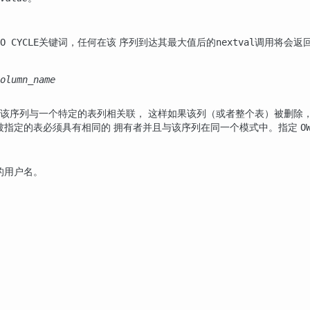
关键词，任何在该 序列到达其最大值后的
调用将会返
O CYCLE
nextval
olumn_name
该序列与一个特定的表列相关联， 这样如果该列（或者整个表）被删除
被指定的表必须具有相同的 拥有者并且与该序列在同一个模式中。指定
O
的用户名。