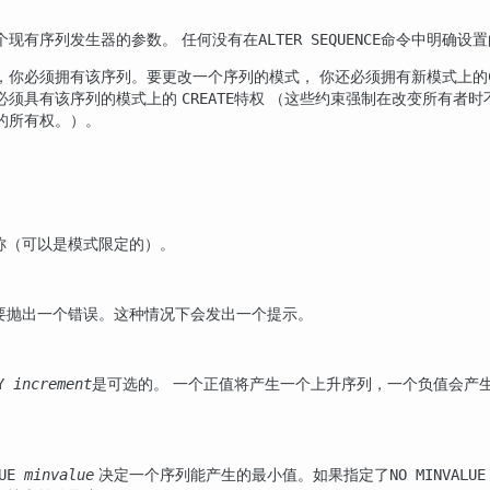
个现有序列发生器的参数。 任何没有在
命令中明确设置
ALTER SEQUENCE
，你必须拥有该序列。要更改一个序列的模式， 你还必须拥有新模式上的
必须具有该序列的模式上的
特权 （这些约束强制在改变所有者时
CREATE
的所有权。）。
称（可以是模式限定的）。
要抛出一个错误。这种情况下会发出一个提示。
是可选的。 一个正值将产生一个上升序列，一个负值会产
BY
increment
决定一个序列能产生的最小值。如果指定了
LUE
minvalue
NO MINVALUE