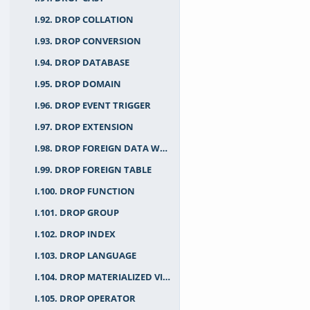
I.92. DROP COLLATION
I.93. DROP CONVERSION
I.94. DROP DATABASE
I.95. DROP DOMAIN
I.96. DROP EVENT TRIGGER
I.97. DROP EXTENSION
I.98. DROP FOREIGN DATA WRAPPER
I.99. DROP FOREIGN TABLE
I.100. DROP FUNCTION
I.101. DROP GROUP
I.102. DROP INDEX
I.103. DROP LANGUAGE
I.104. DROP MATERIALIZED VIEW
I.105. DROP OPERATOR