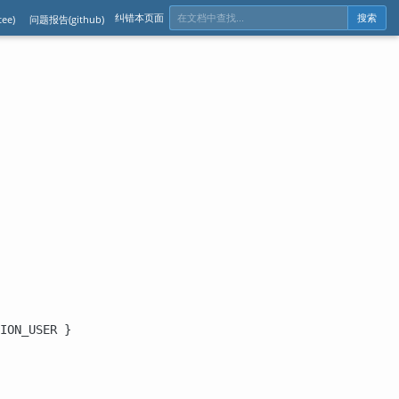
纠错本页面
ee)
问题报告(github)
搜索
ION_USER }
