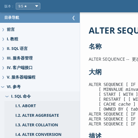
版本：
目录导航
❮
ALTER SEQ
前言
❯
I. 教程
❯
名称
II. SQL 语言
❯
III. 服务器管理
ALTER SEQUENCE 
❯
IV. 客户端接口
❯
大纲
V. 服务器端编程
❯
ALTER SEQUENCE [ IF 
VI. 参考
❯
    [ MINVALUE 
minva
    [ START [ WITH ]
I. SQL 命令
❯
    [ RESTART [ [ WI
    [ CACHE 
cache
 ] 
I.1. ABORT
    [ OWNED BY { 
tab
ALTER SEQUENCE [ IF 
I.2. ALTER AGGREGATE
ALTER SEQUENCE [ IF 
ALTER SEQUENCE [ IF 
I.3. ALTER COLLATION
描述
I.4. ALTER CONVERSION