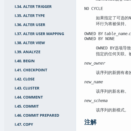
I.34. ALTER TRIGGER
NO CYCLE
I.35. ALTER TYPE
如果指定了可选的
N
环行为将被保持。
I.36. ALTER USER
.
OWNED BY
table_name
c
I.37. ALTER USER MAPPING
OWNED BY NONE
I.38. ALTER VIEW
选项导致
OWNED BY
I.39. ANALYZE
指定的任何关联。
I.40. BEGIN
new_owner
I.41. CHECKPOINT
该序列的新拥有者
I.42. CLOSE
new_name
I.43. CLUSTER
该序列的新名称。
I.44. COMMENT
new_schema
I.45. COMMIT
该序列的新模式。
I.46. COMMIT PREPARED
注解
I.47. COPY