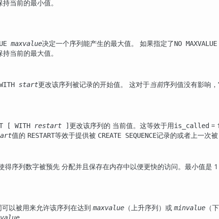
保持当前的最小值。
决定一个序列能产生的最大值。 如果指定了
LUE
maxvalue
NO MAXVALUE
保持当前的最大值。
更改该序列被记录的开始值。 这对于
当前
序列值没有影响，
 WITH
start
更改该序列的 当前值。这等效于用
=
RT [ WITH
restart
]
is_called
值的
等效于提供被
记录的或者上一次
art
RESTART
CREATE SEQUENCE
使得序列数字被预先 分配并且保存在内存中以便更快的访问。最小值是 
词可以被用来允许该序列在达到
（上升序列）或
（下
maxvalue
minvalue
。
value