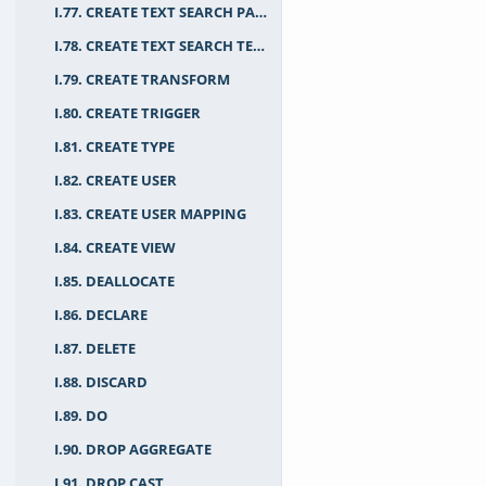
I.77. CREATE TEXT SEARCH PARSER
I.78. CREATE TEXT SEARCH TEMPLATE
I.79. CREATE TRANSFORM
I.80. CREATE TRIGGER
I.81. CREATE TYPE
I.82. CREATE USER
I.83. CREATE USER MAPPING
I.84. CREATE VIEW
I.85. DEALLOCATE
I.86. DECLARE
I.87. DELETE
I.88. DISCARD
I.89. DO
I.90. DROP AGGREGATE
I.91. DROP CAST