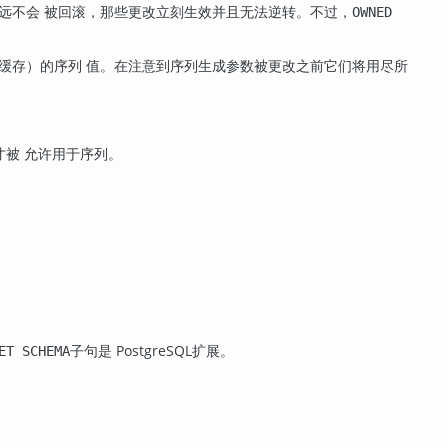
远不会 被回滚，那些更改立刻生效并且无法逆转。不过，
OWNED
缓存）的序列 值。在注意到序列生成参数被更改之前它们将用尽所
才被 允许用于序列。
子句是
PostgreSQL
扩展。
ET SCHEMA