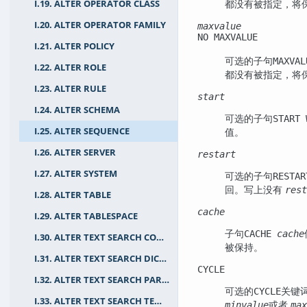
都没有被指定，将
I.19. ALTER OPERATOR CLASS
I.20. ALTER OPERATOR FAMILY
maxvalue
NO MAXVALUE
I.21. ALTER POLICY
可选的子句
MAXVA
I.22. ALTER ROLE
都没有被指定，将
I.23. ALTER RULE
start
I.24. ALTER SCHEMA
可选的子句
START
值。
I.25. ALTER SEQUENCE
I.26. ALTER SERVER
restart
I.27. ALTER SYSTEM
可选的子句
RESTA
回。写上没有
rest
I.28. ALTER TABLE
cache
I.29. ALTER TABLESPACE
子句
CACHE
cache
I.30. ALTER TEXT SEARCH CONFIGURATION
被保持。
I.31. ALTER TEXT SEARCH DICTIONARY
CYCLE
I.32. ALTER TEXT SEARCH PARSER
可选的
关键
CYCLE
I.33. ALTER TEXT SEARCH TEMPLATE
或者
minvalue
max