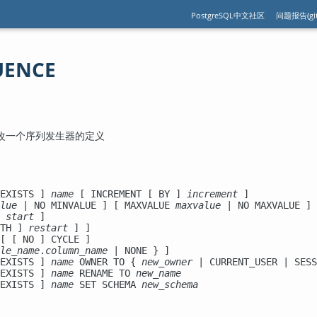
PostgreSQL中文社区
问题报告(git
UENCE
-- 更改一个序列发生器的定义
EXISTS ] 
name
 [ INCREMENT [ BY ] 
increment
 ]

lue
 | NO MINVALUE ] [ MAXVALUE 
maxvalue
 | NO MAXVALUE ]

 
start
 ]

TH ] 
restart
 ] ]

[ [ NO ] CYCLE ]

le_name
.
column_name
 | NONE } ]

EXISTS ] 
name
 OWNER TO { 
new_owner
 | CURRENT_USER | SESS
EXISTS ] 
name
 RENAME TO 
new_name
EXISTS ] 
name
 SET SCHEMA 
new_schema