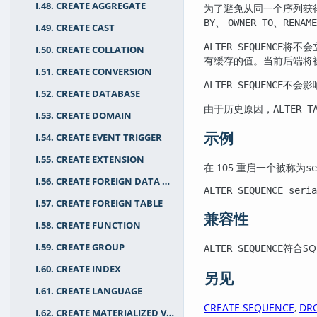
I.48. CREATE AGGREGATE
为了避免从同一个序列获
、
、
BY
OWNER TO
RENAME
I.49. CREATE CAST
将不会
ALTER SEQUENCE
I.50. CREATE COLLATION
有缓存的值。当前后端将
I.51. CREATE CONVERSION
不会影
ALTER SEQUENCE
I.52. CREATE DATABASE
由于历史原因，
ALTER T
I.53. CREATE DOMAIN
示例
I.54. CREATE EVENT TRIGGER
I.55. CREATE EXTENSION
在 105 重启一个被称为
se
I.56. CREATE FOREIGN DATA WRAPPER
ALTER SEQUENCE seria
I.57. CREATE FOREIGN TABLE
兼容性
I.58. CREATE FUNCTION
I.59. CREATE GROUP
符合
SQ
ALTER SEQUENCE
I.60. CREATE INDEX
另见
I.61. CREATE LANGUAGE
CREATE SEQUENCE
,
DR
I.62. CREATE MATERIALIZED VIEW