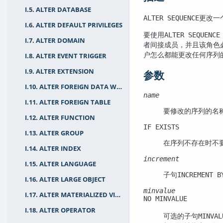
I.5. ALTER DATABASE
更改一
ALTER SEQUENCE
I.6. ALTER DEFAULT PRIVILEGES
要使用
ALTER SEQUENCE
I.7. ALTER DOMAIN
者间接成员，并且该角色
户怎么都能更改任何序列
I.8. ALTER EVENT TRIGGER
I.9. ALTER EXTENSION
参数
I.10. ALTER FOREIGN DATA WRAPPER
name
I.11. ALTER FOREIGN TABLE
要修改的序列的名
I.12. ALTER FUNCTION
IF EXISTS
I.13. ALTER GROUP
在序列不存在时不
I.14. ALTER INDEX
increment
I.15. ALTER LANGUAGE
子句
INCREMENT 
I.16. ALTER LARGE OBJECT
minvalue
I.17. ALTER MATERIALIZED VIEW
NO MINVALUE
I.18. ALTER OPERATOR
可选的子句
MINVA