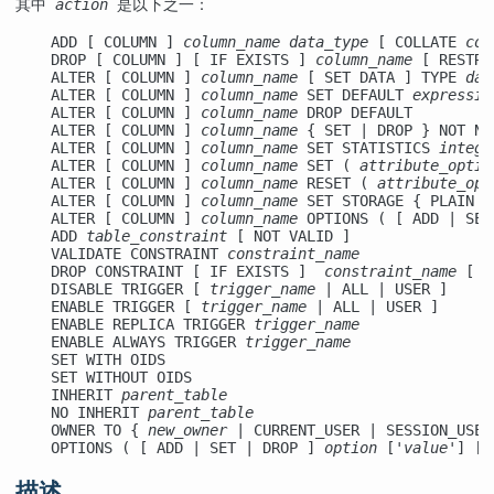
其中 
action
 是以下之一：
    ADD [ COLUMN ] 
column_name
data_type
 [ COLLATE 
col
    DROP [ COLUMN ] [ IF EXISTS ] 
column_name
 [ RESTRI
    ALTER [ COLUMN ] 
column_name
 [ SET DATA ] TYPE 
dat
    ALTER [ COLUMN ] 
column_name
 SET DEFAULT 
expressio
    ALTER [ COLUMN ] 
column_name
 DROP DEFAULT

    ALTER [ COLUMN ] 
column_name
 { SET | DROP } NOT NUL
    ALTER [ COLUMN ] 
column_name
 SET STATISTICS 
intege
    ALTER [ COLUMN ] 
column_name
 SET ( 
attribute_optio
    ALTER [ COLUMN ] 
column_name
 RESET ( 
attribute_opt
    ALTER [ COLUMN ] 
column_name
 SET STORAGE { PLAIN |
    ALTER [ COLUMN ] 
column_name
 OPTIONS ( [ ADD | SET
    ADD 
table_constraint
 [ NOT VALID ]

    VALIDATE CONSTRAINT 
constraint_name
    DROP CONSTRAINT [ IF EXISTS ]  
constraint_name
 [ R
    DISABLE TRIGGER [ 
trigger_name
 | ALL | USER ]

    ENABLE TRIGGER [ 
trigger_name
 | ALL | USER ]

    ENABLE REPLICA TRIGGER 
trigger_name
    ENABLE ALWAYS TRIGGER 
trigger_name
    SET WITH OIDS

    SET WITHOUT OIDS

    INHERIT 
parent_table
    NO INHERIT 
parent_table
    OWNER TO { 
new_owner
 | CURRENT_USER | SESSION_USER 
    OPTIONS ( [ ADD | SET | DROP ] 
option
 ['
value
'] [,
描述