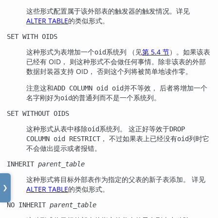
这些形式配置属于该外部表的触发器的触发情况。详见
ALTER TABLE
的类似形式。
SET WITH OIDS
这种形式为表增加一个
系统列 （见
第 5.4 节
）。如果该表
oid
已经有 OID， 则这种形式不会做任何事情。除非该表的外部
数据封装器支持 OID， 否则这个列将被简单地读作零。
注意这和
并不等效， 后者将增加一个
ADD COLUMN oid oid
名字刚好为
的普通列而不是一个系统列。
oid
SET WITHOUT OIDS
这种形式从表中移除
系统列。 这正好等效于
oid
DROP
， 不过如果表上已经没有
列时它
COLUMN oid RESTRICT
oid
不会做出提示或者报错。
INHERIT
parent_table
这种形式将目标外部表作为指定的父表的新子表添加。 详见
ALTER TABLE
的类似形式。
❯
NO INHERIT
parent_table