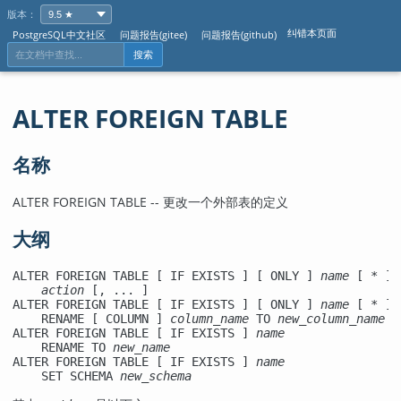
版本：
纠错本页面
PostgreSQL中文社区
问题报告(gitee)
问题报告(github)
搜索
ALTER FOREIGN TABLE
名称
ALTER FOREIGN TABLE -- 更改一个外部表的定义
大纲
ALTER FOREIGN TABLE [ IF EXISTS ] [ ONLY ] 
name
 [ * ]

action
 [, ... ]

ALTER FOREIGN TABLE [ IF EXISTS ] [ ONLY ] 
name
 [ * ]

    RENAME [ COLUMN ] 
column_name
 TO 
new_column_name
ALTER FOREIGN TABLE [ IF EXISTS ] 
name
    RENAME TO 
new_name
ALTER FOREIGN TABLE [ IF EXISTS ] 
name
    SET SCHEMA 
new_schema