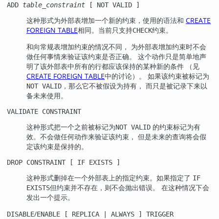
ADD
table_constraint
[ NOT VALID ]
这种形式为外部表增加一个新的约束，使用的语法和
CREATE
FOREIGN TABLE
相同。当前只支持
约束。
CHECK
和向常规表增加约束的情况不同， 为外部表增加约束时不会
做任何事情来验证该约束是否正确。 这个动作只是简单地声
明了该外部表中所有的行都应该保持的某种新的条件 （见
CREATE FOREIGN TABLE
中的讨论）。 如果该约束被标记为
，那么它不被假设为持有， 而只是被记录下来以
NOT VALID
备未来使用。
VALIDATE CONSTRAINT
这种形式把一个之前被标记为
的约束标记为有
NOT VALID
效。不会做任何动作来验证该约束， 但是未来的查询将会假
定该约束是保持的。
DROP CONSTRAINT [ IF EXISTS ]
这种形式删掉在一个外部表上的指定约束。如果指定了
IF
但约束并不存在，则不会抛出错误。 在这种情况下会
EXISTS
发出一个提示。
/
DISABLE
ENABLE [ REPLICA | ALWAYS ] TRIGGER