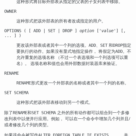
这种形式将目标外部表从指定的父表的子女列表中移除。
OWNER
这种形式把该外部表的所有者改成指定的用户。
OPTIONS ( [ ADD | SET | DROP ]
option
['
value
'] [,
... ] )
更改该外部表或者其中一个列的选项。
、
和
指定
ADD
SET
DROP
要执行的动作。如果没有显式地指定操作， 将假定为
。不
ADD
允许重复的选项名称 （不过一个表选项和一个列选项可以重
名）。 选项名称和值也会用外部数据封装器库来验证。
RENAME
形式更改一个外部表的名称或者其中一个列的名称。
RENAME
SET SCHEMA
这种形式把该外部表移动到另一个模式。
除了
和
之外的所有动作都可以组合到一个多修
RENAME
SET SCHEMA
改列表中以便并行应用。例如， 可以在一个命令中增加几个列并且/
或者修改几个列的类型。
如果该命令被写作
， 并
ALTER FOREIGN TABLE IF EXISTS ...