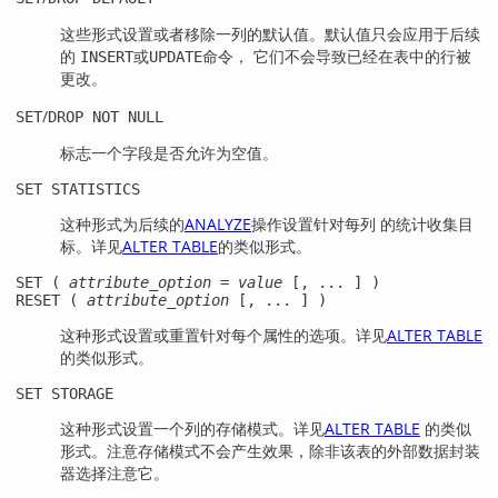
这些形式设置或者移除一列的默认值。默认值只会应用于后续
的
或
命令， 它们不会导致已经在表中的行被
INSERT
UPDATE
更改。
/
SET
DROP NOT NULL
标志一个字段是否允许为空值。
SET STATISTICS
这种形式为后续的
ANALYZE
操作设置针对每列 的统计收集目
标。详见
ALTER TABLE
的类似形式。
SET (
attribute_option
=
value
[, ... ] )
RESET (
attribute_option
[, ... ] )
这种形式设置或重置针对每个属性的选项。详见
ALTER TABLE
的类似形式。
SET STORAGE
这种形式设置一个列的存储模式。详见
ALTER TABLE
的类似
形式。注意存储模式不会产生效果，除非该表的外部数据封装
器选择注意它。