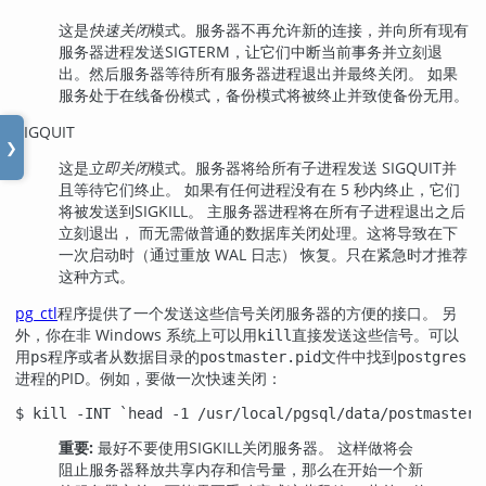
这是
快速关闭
模式。服务器不再允许新的连接，并向所有现有
服务器进程发送
SIGTERM
，让它们中断当前事务并立刻退
出。然后服务器等待所有服务器进程退出并最终关闭。 如果
服务处于在线备份模式，备份模式将被终止并致使备份无用。
SIGQUIT
❯
这是
立即关闭
模式。服务器将给所有子进程发送
SIGQUIT
并
且等待它们终止。 如果有任何进程没有在 5 秒内终止，它们
将被发送到
SIGKILL
。 主服务器进程将在所有子进程退出之后
立刻退出， 而无需做普通的数据库关闭处理。这将导致在下
一次启动时（通过重放 WAL 日志） 恢复。只在紧急时才推荐
这种方式。
pg_ctl
程序提供了一个发送这些信号关闭服务器的方便的接口。 另
外，你在非 Windows 系统上可以用
直接发送这些信号。可以
kill
用
程序或者从数据目录的
文件中找到
ps
postmaster.pid
postgres
进程的
PID
。例如，要做一次快速关闭：
$ 
kill -INT `head -1 /usr/local/pgsql/data/postmaster.
重要:
最好不要使用
SIGKILL
关闭服务器。 这样做将会
阻止服务器释放共享内存和信号量，那么在开始一个新