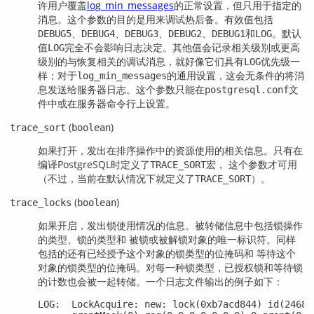
许用户覆盖
log_min_messages
的正常设置，但只用于指定的
消息。这个参数的目的是用来调试热后备。有效值包括
、
、
、
、
和
。默认
DEBUG5
DEBUG4
DEBUG3
DEBUG2
DEBUG1
LOG
值
完全不会影响日志决定。其他值会记录相关级别或更高
LOG
级别的与恢复相关的调试消息，就好像它们具有
优先级一
LOG
样；对于
的通用设置，这会无条件的将消
log_min_messages
息发送给服务器日志。这个参数只能在
文
postgresql.conf
件中或在服务器命令行上设置。
(
)
trace_sort
boolean
如果打开，发出在排序操作中的资源使用的相关信息。只有在
编译
PostgreSQL
时定义了
宏， 这个参数才可用
TRACE_SORT
（不过，当前在默认情况下就定义了
）。
TRACE_SORT
(
)
trace_locks
boolean
如果开启，发出锁使用情况的信息。被转储信息中包括锁操作
的类型、锁的类型和 被锁或被解锁对象的唯一标识符。同样
包括的还有已经授予这个对象的锁类型的位掩码和 等待这个
对象的锁类型的位掩码。对每一种锁类型，已授权锁和等待锁
的计数也会被一起转储。一个日志文件输出的例子如下：
LOG:  LockAcquire: new: lock(0xb7acd844) id(24688,