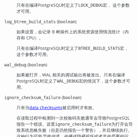
只有在编译
PostgreSQL
时定义了
宏， 这个参数
LOCK_DEBUG
才可用。
(
)
log_btree_build_stats
boolean
如果设置，会记录 B 树操作上的系统资源使用情况统计（内
存和 CPU）。
只有在编译
PostgreSQL
时定义了
宏，
BTREE_BUILD_STATS
这个参数才可用。
(
)
wal_debug
boolean
如果被打开，WAL 相关的调试输出将被发出。只有在编译
PostgreSQL
时定义了
宏的情况下，这个参数才可
WAL_DEBUG
用。
(
)
ignore_checksum_failure
boolean
只有当
data checksums
被启用时才有效。
在读取过程中检测到一次校验码失败通常会导致
PostgreSQL
报告一个错误。设置
为打开会导
ignore_checksum_failure
致系统忽略失败（但是仍然报告一个警告），并且继续执行。
这种行为可能
导致崩溃、传播或隐藏损坏或者其他严重的问