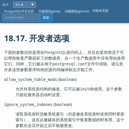
版本：
纠错本页面
PostgreSQL中文社区
问题报告(gitee)
问题报告(github)
搜索
18.17. 开发者选项
下面的参数目的是用在
PostgreSQL
源代码上， 并且在某些情况下可
以帮助恢复严重损坏了的数据库。在一个生产数据库中没有理由使用
它们。同样，它们被从例子
文件中排除。请注意
postgresql.conf
许多这些参数要求特殊的源代码编译标志才能工作。
(
)
allow_system_table_mods
boolean
允许对系统表结构的修改。它可以被
使用。这个参数
initdb
只能在服务器启动时设置。
(
)
ignore_system_indexes
boolean
读取系统表时忽略系统索引（但是修改系统表时依然同时更新
索引）。这在从被破坏的系统索引中恢复数据的时有用。这个
参数在会话开始之后不能被更改。