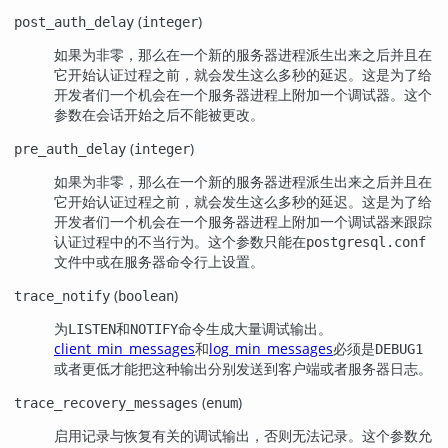
(
)
post_auth_delay
integer
如果为非零，那么在一个新的服务器进程派生出来之后并且在
它开始认证过程之前，就会发生这么多秒的延迟。这是为了给
开发者们一个机会在一个服务器进程上附加一个调试器。这个
参数在会话开始之后不能被更改。
(
)
pre_auth_delay
integer
如果为非零，那么在一个新的服务器进程派生出来之后并且在
它开始认证过程之前，就会发生这么多秒的延迟。这是为了给
开发者们一个机会在一个服务器进程上附加一个调试器来跟踪
认证过程中的不当行为。这个参数只能在
postgresql.conf
文件中或在服务器命令行上设置。
(
)
trace_notify
boolean
为
和
命令生成大量调试输出。
LISTEN
NOTIFY
client_min_messages
和
log_min_messages
必须是
DEBUG1
或者更低才能把这种输出分别发送到客户端或者服务器日志。
(
)
trace_recovery_messages
enum
启用记录与恢复有关的调试输出，否则无法记录。这个参数允