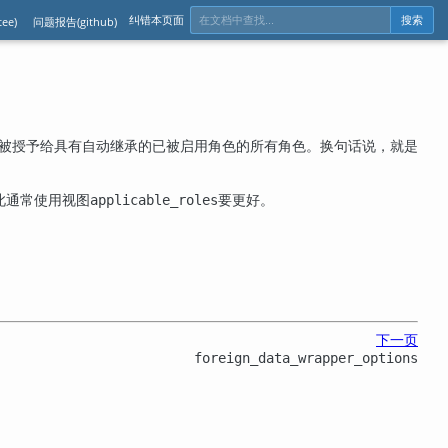
纠错本页面
ee)
问题报告(github)
搜索
被授予给具有自动继承的已被启用角色的所有角色。换句话说，就是
此通常使用视图
要更好。
applicable_roles
下一页
foreign_data_wrapper_options