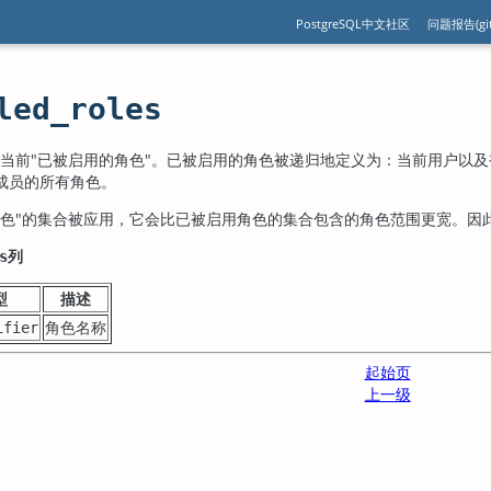
PostgreSQL中文社区
问题报告(git
led_roles
当前
"已被启用的角色"
。已被启用的角色被递归地定义为：当前用户以及
成员的所有角色。
色"
的集合被应用，它会比已被启用角色的集合包含的角色范围更宽。因
列
s
型
描述
角色名称
ifier
起始页
上一级