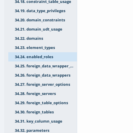
34.18. constraint_table_usage
34.19. data_type_privileges
34.20. domain_constraints
34.21. domain_udt_usage
34.22. domains
34.23. element_types
34.24. enabled_roles
34.25. foreign_data_wrapper_options
34.26. foreign_data_wrappers
34.27. foreign_server_options
34.28. foreign_servers
34.29. foreign_table_options
34.30. foreign_tables
34.31. key_column_usage
34.32. parameters