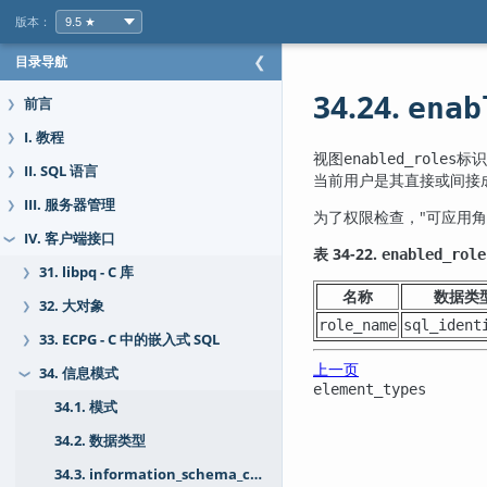
版本：
目录导航
❮
34.24.
enab
前言
❯
I. 教程
❯
视图
标识
enabled_roles
II. SQL 语言
❯
当前用户是其直接或间接
III. 服务器管理
❯
为了权限检查，
"可应用角
IV. 客户端接口
❯
表 34-22.
enabled_role
31. libpq - C 库
❯
名称
数据类
32. 大对象
❯
role_name
sql_ident
33. ECPG - C 中的嵌入式 SQL
❯
上一页
34. 信息模式
❯
element_types
34.1. 模式
34.2. 数据类型
34.3. information_schema_catalog_name