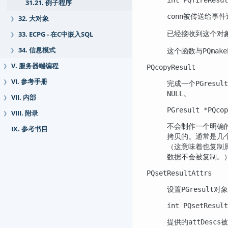
31.21. 例子程序
被传送给事件
conn
32. 大对象
❯
已经接收到这个对
33. ECPG - 在C中嵌入SQL
❯
这个函数与
34. 信息模式
PQmake
❯
V. 服务器端编程
❯
PQcopyResult
VI. 参考手册
完成一个
❯
PGresult
。
NULL
VII. 内部
❯
PGresult *PQco
VIII. 附录
❯
不会制作一个明确
IX. 参考书目
拷贝的。通常是几
（这意味着也复制
数据不会被复制。
PQsetResultAttrs
设置
对象
PGresult
int PQsetResult
提供的
被
attDescs