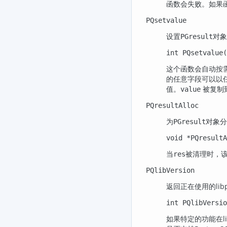
函数会失败。如果函
PQsetvalue
设置
对象
PGresult
int PQsetvalue(
这个函数会自动按
的任意字段可以以
值。
被复制
value
PQresultAlloc
为
对象分
PGresult
void *PQresultA
当
被清理时，该
res
PQlibVersion
返回正在使用的
lib
int PQlibVersio
如果特定的功能在l