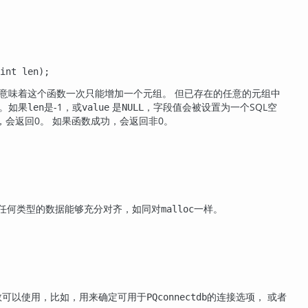
int len);
意味着这个函数一次只能增加一个元组。 但已存在的任意的元组中
。如果
是-1，或
是
，字段值会被设置为一个SQL空
len
value
NULL
会返回0。 如果函数成功，会返回非0。
任何类型的数据能够充分对齐，如同对
一样。
malloc
函数可以使用，比如，用来确定可用于
的连接选项， 或者
PQconnectdb