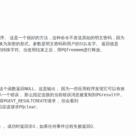
序。 这是一个很好的方法，这种命令不发送原始的明文密码，因为
为加密的形式。参数是明文密码和用户的SQL名字。 返回值是
的特殊字符。当使用结束之后，用
进行释放。
PQfreemem
这个函数返回
。这是输出， 因为一些应用程序发现它可以有效
NULL
示一个错误， 那么指定连接的当前错误消息被复制到
中。
PGresult
得
请求， 但会看到
PGEVT_RESULTCREATE
后应该请求
。
PQclear
）。成功时返回非0，如果任何事件过程失败返回0。