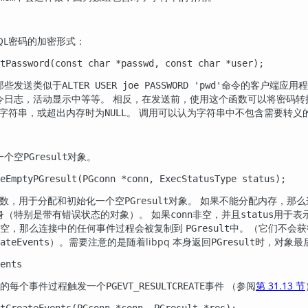
QL
密码的加密形式：
tPassword(const char *passwd, const char *user);
那些发送类似于
命令的客户端应用程
ALTER USER joe PASSWORD 'pwd'
令日志，活动显示中等等。 相反，在发送前，使用这个函数可以将密码转换
字符串，或超出内存时为
。 调用可以认为字符串中不包含需要转义
NULL
一个空
对象。
PGresult
eEmptyPGresult(PGconn *conn, ExecStatusType status);
数，用于分配和初始化一个空
对象。 如果不能分配内存，那么
PGresult
身（特别是带有错误状态的对象）。 如果
非空，并且
用于表
conn
status
非空，那么连接中的任何事件过程会被复制到
中。（它们不会获
PGresult
）。需要注意的是随着
libpq
本身返回
时，对象最
ateEvents
PGresult
ents
的每个事件过程触发一个
事件 （参阅
第 31.13 节
PGEVT_RESULTCREATE
tCreateEvents(PGconn *conn, PGresult *res);