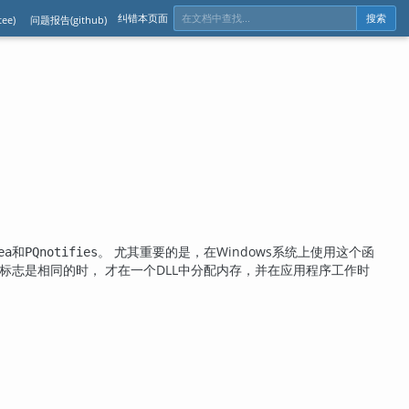
纠错本页面
ee)
问题报告(github)
搜索
和
。 尤其重要的是，在Windows系统上使用这个函
ea
PQnotifies
态标志是相同的时， 才在一个DLL中分配内存，并在应用程序工作时