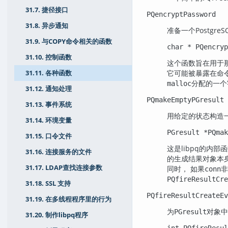
31.7. 捷径接口
PQencryptPassword
31.8. 异步通知
准备一个
PostgreS
31.9. 与COPY命令相关的函数
char * PQencryp
31.10. 控制函数
这个函数旨在用于
它可能被暴露在命
31.11. 各种函数
分配的一个
malloc
31.12. 通知处理
PQmakeEmptyPGresult
31.13. 事件系统
用给定的状态构造
31.14. 环境变量
PGresult *PQmak
31.15. 口令文件
这是
libpq
的内部函
31.16. 连接服务的文件
的生成结果对象本
31.17. LDAP查找连接参数
同时， 如果
conn
PQfireResultCre
31.18. SSL 支持
PQfireResultCreateEv
31.19. 在多线程程序里的行为
为
对象中
PGresult
31.20. 制作libpq程序
int PQfireResul