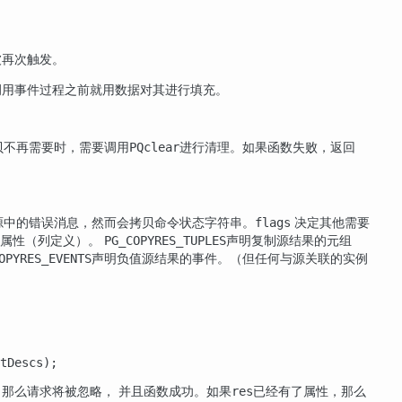
被再次触发。
调用事件过程之前就用数据对其进行填充。
贝不再需要时，需要调用
进行清理。如果函数失败，返回
PQclear
源中的错误消息，然而会拷贝命令状态字符串。
决定其他需要
flags
的属性（列定义）。
声明复制源结果的元组
PG_COPYRES_TUPLES
声明负值源结果的事件。（但任何与源关联的实例
OPYRES_EVENTS
tDescs);
，那么请求将被忽略， 并且函数成功。如果
已经有了属性，那么
res