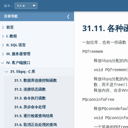
版本：
目录导航
❮
31.11. 各
前言
❯
I. 教程
❯
一如往常，也有一些函数
II. SQL 语言
❯
PQfreemem
III. 服务器管理
❯
释放
libpq
分配的内
IV. 客户端接口
❯
void PQfreemem
31. libpq - C 库
❯
释放
libpq
分配的内
31.1. 数据库连接控制函数
数，而不是
free()
31.2. 连接状态函数
释放内存。在非Wi
31.3. 命令执行函数
PQconninfoFree
31.4. 异步命令处理
释放
PQconndefau
31.5. 逐行检索查询结果
void PQconninfo
31.6. 取消正在处理的查询
一个简单的
PQfree