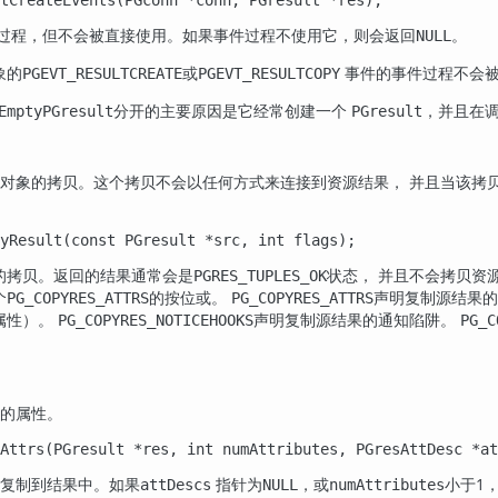
过程，但不会被直接使用。如果事件过程不使用它，则会返回
。
NULL
象的
或
事件的事件过程不会
PGEVT_RESULTCREATE
PGEVT_RESULTCOPY
分开的主要原因是它经常创建一个
，并且在
EmptyPGresult
PGresult
对象的拷贝。这个拷贝不会以任何方式来连接到资源结果， 并且当该拷
pyResult(const PGresult *src, int flags);
的拷贝。返回的结果通常会是
状态， 并且不会拷贝资
PGRES_TUPLES_OK
个
的按位或。
声明复制源结果
PG_COPYRES_ATTRS
PG_COPYRES_ATTRS
属性）。
声明复制源结果的通知陷阱。
PG_COPYRES_NOTICEHOOKS
PG_C
）
的属性。
Attrs(PGresult *res, int numAttributes, PGresAttDesc *at
复制到结果中。如果
指针为
，或
小于1
attDescs
NULL
numAttributes