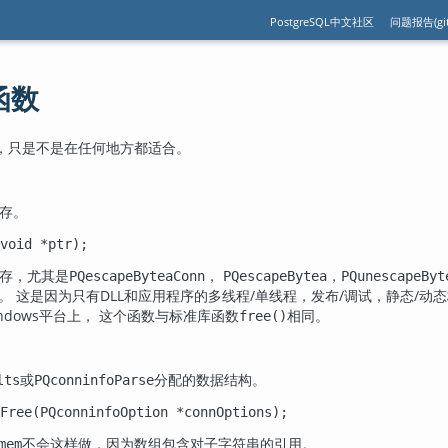
PostgreSQL中文社区
问题报告(git
种函数
，只是不是在任何地方都适合。
存。
(void *ptr);
存，尤其是
，
，
PQescapeByteaConn
PQescapeBytea
PQunescapeByt
。 这是因为只有DLL和应用程序的多线程/单线程，发布/调试，静态/动
ndows平台上， 这个函数与标准库函数
相同。
free()
或
分配的数据结构。
lts
PQconninfoParse
Free(PQconninfoOption *connOptions);
不会这样做，因为数组包含对子字符串的引用。
mem