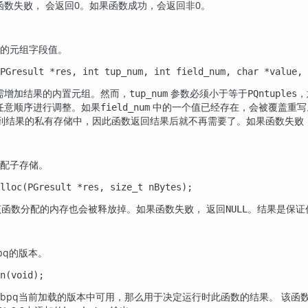
数失败， 会返回0。如果函数成功，会返回非0。
的元组字段值。
PGresult *res, int tup_num, int field_num, char *value, 
需增加结果的内置元组。然而，
参数必须小于等于
，
tup_num
PQntuples
任意顺序进行调整。如果
中的一个值已经存在，会被覆盖重写
field_num
到结果的私有存储中，因此函数返回结果后就不再需要了。如果函数失败，
配子存储。
lloc(PGresult *res, size_t nBytes);
函数分配的内存也会被释放掉。如果函数失败， 返回
。结果是保证
NULL
pq
的版本。
n(void);
ibpq当前加载的版本中可用，那么用于决定运行时此函数的结果。 该