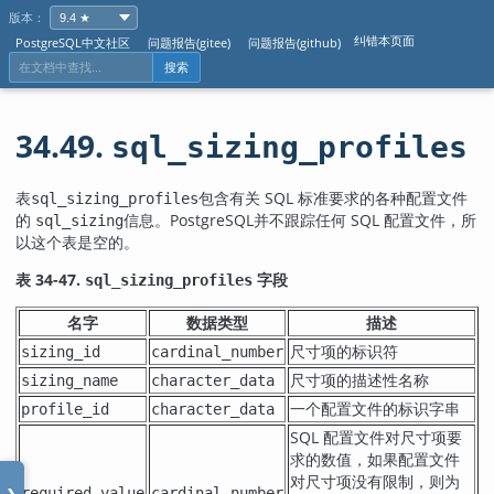
版本：
纠错本页面
PostgreSQL中文社区
问题报告(gitee)
问题报告(github)
搜索
34.49.
sql_sizing_profiles
表
包含有关 SQL 标准要求的各种配置文件
sql_sizing_profiles
的
信息。
PostgreSQL
并不跟踪任何 SQL 配置文件，所
sql_sizing
以这个表是空的。
表 34-47.
字段
sql_sizing_profiles
名字
数据类型
描述
尺寸项的标识符
sizing_id
cardinal_number
尺寸项的描述性名称
sizing_name
character_data
一个配置文件的标识字串
profile_id
character_data
SQL 配置文件对尺寸项要
求的数值，如果配置文件
对尺寸项没有限制，则为
required_value
cardinal_number