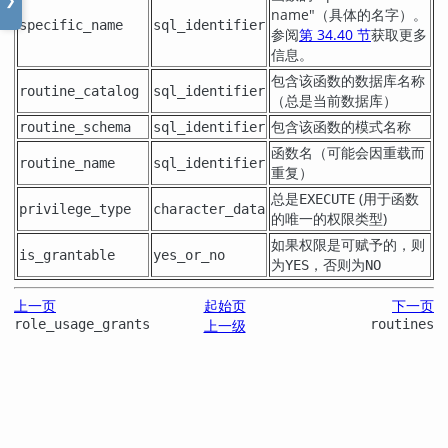
❯
name"
（具体的名字）。
specific_name
sql_identifier
参阅
第 34.40 节
获取更多
信息。
包含该函数的数据库名称
routine_catalog
sql_identifier
（总是当前数据库）
包含该函数的模式名称
routine_schema
sql_identifier
函数名（可能会因重载而
routine_name
sql_identifier
重复）
总是
(用于函数
EXECUTE
privilege_type
character_data
的唯一的权限类型)
如果权限是可赋予的，则
is_grantable
yes_or_no
为
，否则为
YES
NO
上一页
起始页
下一页
role_usage_grants
上一级
routines