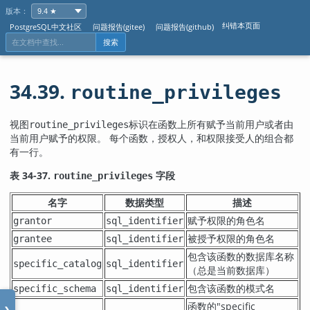
版本：
纠错本页面
PostgreSQL中文社区
问题报告(gitee)
问题报告(github)
搜索
34.39.
routine_privileges
视图
标识在函数上所有赋予当前用户或者由
routine_privileges
当前用户赋予的权限。 每个函数，授权人，和权限接受人的组合都
有一行。
表 34-37.
字段
routine_privileges
名字
数据类型
描述
赋予权限的角色名
grantor
sql_identifier
被授予权限的角色名
grantee
sql_identifier
包含该函数的数据库名称
specific_catalog
sql_identifier
（总是当前数据库）
包含该函数的模式名
specific_schema
sql_identifier
函数的
"specific