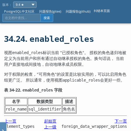
版本：
纠错本页面
PostgreSQL中文社区
问题报告(gitee)
问题报告(github)
搜索
34.24.
enabled_roles
视图
标识当前
"已授权角色"
。 授权的角色递归地被
enabled_roles
定义为当前用户和所有通过自动继承授权的角色。换句话说， 当前
用户直接地或间接地，自动地继承成员权限。
对于权限的检查，
"可用角色"
的设置是比较实用的，可以比启用角色
组更广泛。 所以通常，使用视图
会更好一些。
applicable_roles
表 34-22.
字段
enabled_roles
名字
数据类型
描述
角色名
role_name
sql_identifier
上一页
起始页
下一页
element_types
上一级
foreign_data_wrapper_options