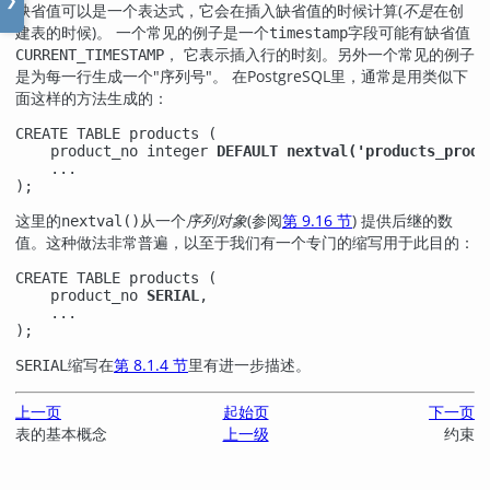
❯
缺省值可以是一个表达式，它会在插入缺省值的时候计算(
不是
在创
建表的时候)。 一个常见的例子是一个
字段可能有缺省值
timestamp
， 它表示插入行的时刻。另外一个常见的例子
CURRENT_TIMESTAMP
是为每一行生成一个
"序列号"
。 在
PostgreSQL
里，通常是用类似下
面这样的方法生成的：
CREATE TABLE products (

    product_no integer 
DEFAULT nextval('products_produ
    ...

);
这里的
从一个
序列对象
(参阅
第 9.16 节
) 提供后继的数
nextval()
值。这种做法非常普遍，以至于我们有一个专门的缩写用于此目的：
CREATE TABLE products (

    product_no 
SERIAL
,

    ...

);
缩写在
第 8.1.4 节
里有进一步描述。
SERIAL
上一页
起始页
下一页
表的基本概念
上一级
约束