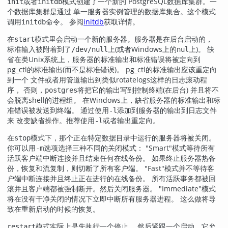
或者
模式创建了一个新的
PostgreSQL
数据库集群。一
init
initdb
个数据库集群是通过 单一服务器实例管理的数据库集合。这个模式
调用
命令。 参阅
initdb
获取详情。
initdb
在
模式里会启动一个新的服务器。服务器是在后台启动的，
start
标准输入被附着到了
上(或者Windows上的
上)。 缺
/dev/null
nul
省在类Unix系统上，服务器的标准输出和标准错误将被定向到
pg_ctl
的标准输出(而不是标准错误)。
pg_ctl
的标准输出应该重定向
到一个 文件或者用管道输出到类似
rotatelogs
这样的日志滚动程
序， 否则，
将把它的输出写到控制终端(在后台) 并且将不
postgres
会脱离shell的进程组。 在Windows上，缺省服务器的标准输出和标
准错误被发送到终端。 通过使用
添加到服务器的输出到日志文件
-l
来 改变缺省操作。推荐使用
或者输出重定向。
-l
在
模式下，那个正在特定数据目录中运行的服务器将被关闭。
stop
你可以用
选项选择三种不同的关闭模式：
"Smart"
模式等待所有
-m
活跃客户端中断连接并且结束任何在线备份。 如果终止服务器热备
份，恢复和流复制，则切断了所有客户端。
"Fast"
模式并不等待客
户端中断连接并且终止正在进行的在线备份。 所有活跃事务都被回
滚并且客户端都被强制断开。然后关闭服务器。
"Immediate"
模式
将在没有干净关闭的情况下立即中断所有服务器进程。 这么做将导
致在重新启动的时候的恢复。
模式实际上是先执行一个停止， 然后紧跟一个启动。它允
restart