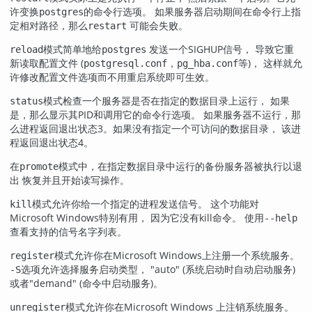
许变换
的命令行选项。 如果服务器启动期间在命令行上指
postgres
定相对路径，那么
可能会失败。
restart
模式简单地给
发送一个
SIGHUP
信号， 导致它重
reload
postgres
新读取配置文件 (
，
等)， 这样就允
postgresql.conf
pg_hba.conf
许修改配置文件选项而不用重启系统即可生效。
模式检查一个服务器是否在指定的数据目录上运行， 如果
status
是，那么显示其
PID
和调用它的命令行选项。 如果服务器不运行，那
么进程返回退出状态3。如果没有指定一个可访问的数据目录， 该进
程返回退出状态4。
在
模式中，在指定数据目录中运行的备份服务器被执行以退
promote
出 恢复并且开始读写操作。
模式允许你给一个指定的进程发送信号。 这个功能对
kill
Microsoft Windows
特别有用， 因为它没有
kill
命令。 使用
--help
查看支持的信号名字列表。
模式允许你在
Microsoft Windows
上注册一个系统服务。
register
选项允许选择服务启动类型，
"auto"
(系统启动时自动启动服务)
-S
或者
"demand"
(命令中启动服务)。
模式允许你在
Microsoft Windows
上注销系统服务。
unregister