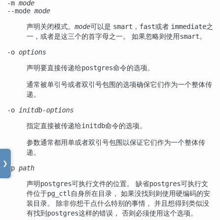
-m
mode
--mode
mode
声明关闭模式。
可以是
，
或者
之
mode
smart
fast
immediate
一，或者是这三个的首字母之一。 如果忽略则使用
。
smart
-o
options
声明要直接传递给
命令的选项。
postgres
通常被单引号或者双引号包围的选项确保它们作为一个整体传
递。
-o
initdb-options
指定直接被传递给
命令的选项。
initdb
参数通常都用单或者双引号包围以保证它们作为一个整体传
递。
❯
-p
path
声明
可执行文件的位置。 缺省
可执行文
postgres
postgres
件位于
自身所在目录， 如果没找到则使用硬编码的安
pg_ctl
装目录。 除非你想干点什么特别的事情， 并且想得到类似没
有找到
这样的错误， 否则必须使用这个选项。
postgres