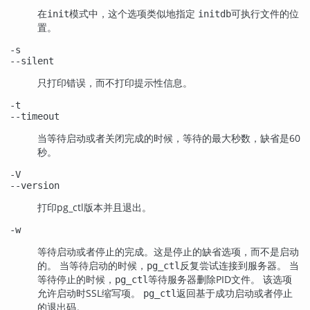
在
模式中，这个选项类似地指定
可执行文件的位
init
initdb
置。
-s
--silent
只打印错误，而不打印提示性信息。
-t
--timeout
当等待启动或者关闭完成的时候，等待的最大秒数，缺省是60
秒。
-V
--version
打印
pg_ctl
版本并且退出。
-w
等待启动或者停止的完成。这是停止的缺省选项，而不是启动
的。 当等待启动的时候，
反复尝试连接到服务器。 当
pg_ctl
等待停止的时候，
等待服务器删除
PID
文件。 该选项
pg_ctl
允许启动时
SSL
缩写项。
返回基于成功启动或者停止
pg_ctl
的退出码。