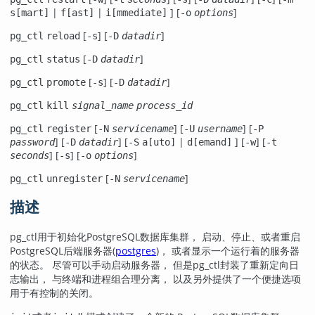
|
|
] [
]
s[mart]
f[ast]
i[mmediate]
-o
options
[
] [
]
pg_ctl
reload
-s
-D
datadir
[
]
pg_ctl
status
-D
datadir
[
] [
]
pg_ctl
promote
-s
-D
datadir
pg_ctl
kill
signal_name
process_id
[
] [
] [
pg_ctl
register
-N
servicename
-U
username
-P
] [
] [
|
] [
] [
password
-D
datadir
-S
a[uto]
d[emand]
-w
-t
] [
] [
]
seconds
-s
-o
options
[
]
pg_ctl
unregister
-N
servicename
描述
pg_ctl
用于初始化
PostgreSQL
数据库集群， 启动、停止、或者重启
PostgreSQL
后端服务器(
postgres
)， 或者显示一个运行着的服务器
的状态。 尽管可以手动启动服务器， 但是
pg_ctl
封装了重新定向日
志输出， 与终端和进程组合理分离， 以及另外提供了一个便捷选项
用于有控制的关闭。