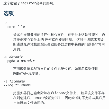
这个撤销了
命令的影响。
register
选项
-c
--core-file
尝试允许服务器崩溃产生核心文件，在平台上这是可能的，通
过提高核心文件上的 任何软件资源限制。 这对于调试或者诊
断通过允许堆栈跟踪从失败服务器进程中获得的问题是非常有
用的。
-D
datadir
--pgdata
datadir
声明该数据库配置文件的文件系统位置。如果忽略则使用
环境变量。
PGDATA
-l
filename
--log
filename
把服务器日志输出附加在
文件上。 如果该文件不存
filename
在则创建它。
umask
设置为077， 因此缺省时不允许从其它用
户向日志文件访问的。