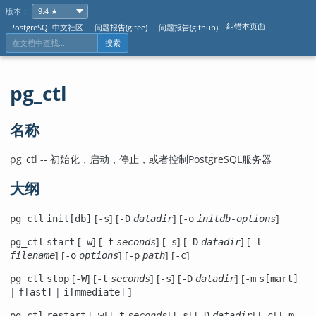
版本：
纠错本页面
PostgreSQL中文社区
问题报告(gitee)
问题报告(github)
搜索
pg_ctl
名称
pg_ctl -- 初始化，启动，停止，或者控制
PostgreSQL
服务器
大纲
[
] [
] [
]
pg_ctl
init[db]
-s
-D
datadir
-o
initdb-options
[
] [
] [
] [
] [
pg_ctl
start
-w
-t
seconds
-s
-D
datadir
-l
] [
] [
] [
]
filename
-o
options
-p
path
-c
[
] [
] [
] [
] [
pg_ctl
stop
-W
-t
seconds
-s
-D
datadir
-m
s[mart]
|
|
]
f[ast]
i[mmediate]
[
] [
] [
] [
] [
] [
pg_ctl
restart
-w
-t
seconds
-s
-D
datadir
-c
-m