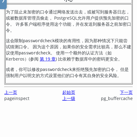
❯
为了阻止未加密的口令通过网络发送出去，或被写到服务器日志，
或被数据库管理员偷走，
PostgreSQL
允许用户提供预先加密的口
令。 许多客户端程序使用这个功能，并在发送到服务器之前加密口
令。
这会限制
模块的有用性，因为那种情况下只能尝
passwordcheck
试猜测口令。 因为这个原因，如果你的安全需求比较高，那么不建
议使用
。 使用一个额外的认证方法（如
passwordcheck
Kerberos）(参阅
第 19 章
) 比依赖于数据库中的密码更安全。
或者，你可以修改
来拒绝预先加密的口令， 但是
passwordcheck
强制用户以明文的方式设置他们的口令有其自身的安全风险。
上一页
起始页
下一页
pageinspect
上一级
pg_buffercache