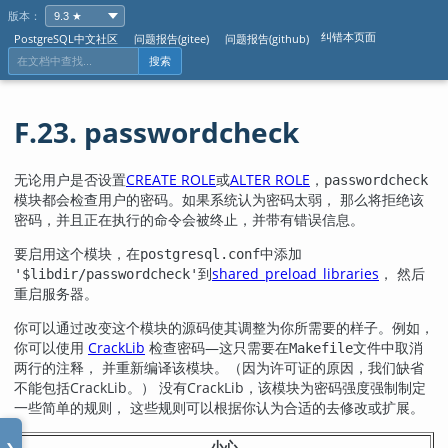
版本：
纠错本页面
PostgreSQL中文社区
问题报告(gitee)
问题报告(github)
搜索
F.23. passwordcheck
无论用户是否设置
CREATE ROLE
或
ALTER ROLE
，
passwordcheck
模块都会检查用户的密码。如果系统认为密码太弱， 那么将拒绝该
密码，并且正在执行的命令会被终止，并带有错误信息。
要启用这个模块，在
中添加
postgresql.conf
到
shared_preload_libraries
， 然后
'$libdir/passwordcheck'
重启服务器。
你可以通过改变这个模块的源码使其调整为你所需要的样子。例如，
你可以使用
CrackLib
检查密码—这只需要在
文件中取消
Makefile
两行的注释， 并重新编译该模块。（因为许可证的原因，我们缺省
不能包括
CrackLib
。） 没有
CrackLib
，该模块为密码强度强制制定
一些简单的规则， 这些规则可以根据你认为合适的去修改或扩展。
小心