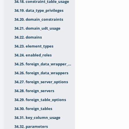
34.18. constraint_table_usage
34.19. data_type_privileges
34.20. domain_constraints
34.21. domain_udt_usage
34.22. domains
34.23. element_types
34.24. enabled_roles
34.25. foreign_data_wrapper_options
34.26. foreign_data_wrappers
34.27. foreign_server_options
34.28. foreign_servers
34.29. foreign_table_options
34.30. foreign_tables
34.31. key_column_usage
34.32. parameters