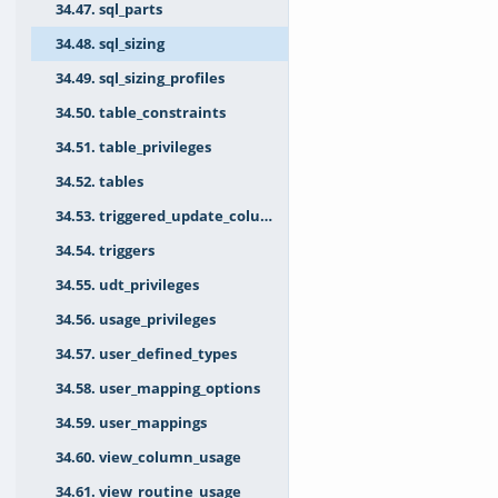
34.47. sql_parts
34.48. sql_sizing
34.49. sql_sizing_profiles
34.50. table_constraints
34.51. table_privileges
34.52. tables
34.53. triggered_update_columns
34.54. triggers
34.55. udt_privileges
34.56. usage_privileges
34.57. user_defined_types
34.58. user_mapping_options
34.59. user_mappings
34.60. view_column_usage
34.61. view_routine_usage