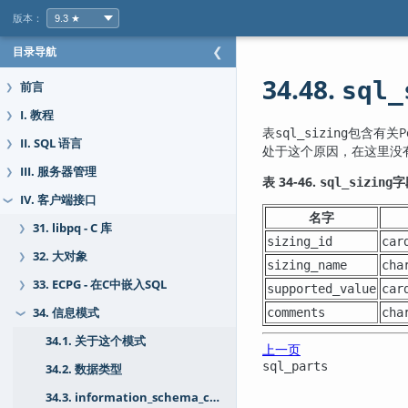
版本：
目录导航
❮
34.48.
sql_
前言
❯
I. 教程
❯
表
包含有关
P
sql_sizing
II. SQL 语言
❯
处于这个原因，在这里没有
III. 服务器管理
❯
表 34-46.
字
sql_sizing
IV. 客户端接口
❯
名字
31. libpq - C 库
❯
sizing_id
car
32. 大对象
❯
sizing_name
cha
33. ECPG - 在C中嵌入SQL
❯
supported_value
car
comments
cha
34. 信息模式
❯
34.1. 关于这个模式
上一页
sql_parts
34.2. 数据类型
34.3. information_schema_catalog_name