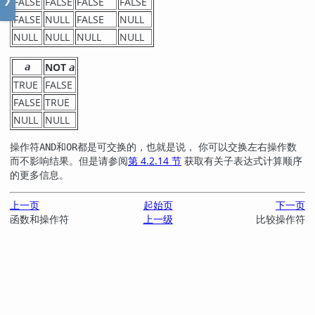
FALSE
FALSE
FALSE
FALSE
❯
FALSE
NULL
FALSE
NULL
NULL
NULL
NULL
NULL
NOT
a
a
TRUE
FALSE
FALSE
TRUE
NULL
NULL
操作符
和
都是可交换的，也就是说， 你可以交换左右操作数
AND
OR
而不影响结果。但是请参阅
第 4.2.14 节
获取有关子表达式计算顺序
的更多信息。
上一页
起始页
下一页
函数和操作符
上一级
比较操作符