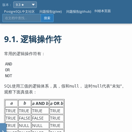
版本：
纠错本页面
PostgreSQL中文社区
问题报告(gitee)
问题报告(github)
搜索
9.1. 逻辑操作符
常用的逻辑操作符有：
AND
OR
NOT
SQL
使用三值的逻辑体系，真，假和
， 这时
代表
"未知"
。
null
null
观察下面真值表：
AND
OR
a
b
a
b
a
b
TRUE
TRUE
TRUE
TRUE
TRUE
FALSE
FALSE
TRUE
TRUE
NULL
NULL
TRUE