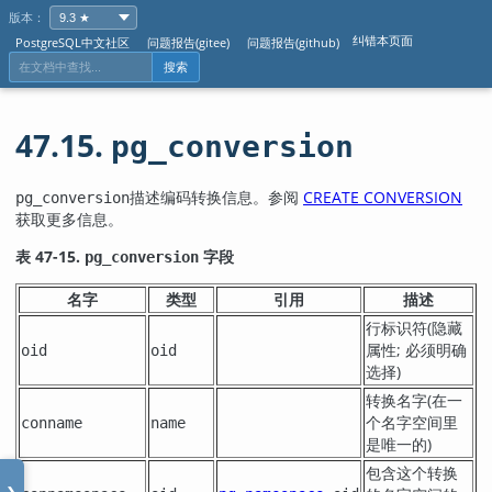
版本：
纠错本页面
PostgreSQL中文社区
问题报告(gitee)
问题报告(github)
搜索
47.15.
pg_conversion
描述编码转换信息。参阅
CREATE CONVERSION
pg_conversion
获取更多信息。
表 47-15.
字段
pg_conversion
名字
类型
引用
描述
行标识符(隐藏
属性; 必须明确
oid
oid
选择)
转换名字(在一
个名字空间里
conname
name
是唯一的)
包含这个转换