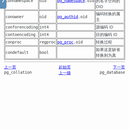
的名字空间的
❯
connamespace
oid
pg_namespace
.oid
OID
编码转换的属
conowner
oid
pg_authid
.oid
主
源编码 ID
conforencoding
int4
目的编码 ID
contoencoding
int4
转换过程
conproc
regproc
pg_proc
.oid
如果这是缺省
condefault
bool
转换则为真
上一页
起始页
下一页
pg_collation
上一级
pg_database