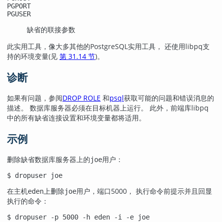
PGPORT
PGUSER
缺省的联接参数
此实用工具，像大多其他的
PostgreSQL
实用工具， 还使用
libpq
支
持的环境变量(见
第 31.14 节
)。
诊断
如果有问题，参阅
DROP ROLE
和
psql
获取可能的问题和错误消息的
描述。 数据库服务器必须在目标机器上运行。 此外，前端库
libpq
中的所有缺省连接设置和环境变量都将适用。
示例
删除缺省数据库服务器上的
用户：
joe
$ 
dropuser joe
在主机
上删除
用户，端口5000， 执行命令前提示并且回显
eden
joe
执行的命令：
$ 
dropuser -p 5000 -h eden -i -e joe