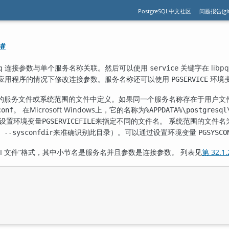
PostgreSQL中文社区
问题报告(git
#
bpq 连接参数与单个服务名称关联。然后可以使用
关键字在 li
service
q 的应用程序的情况下修改连接参数。服务名称还可以使用
环境
PGSERVICE
的服务文件或系统范围的文件中定义。如果同一个服务名称存在于用户文
。 在Microsoft Windows上，它的名称为
conf
%APPDATA%\postgresql
过设置环境变量
来指定不同的文件名。 系统范围的文件名
PGSERVICEFILE
来准确识别此目录）。可以通过设置环境变量
 --sysconfdir
PGSYSCO
NI 文件
”
格式，其中小节名是服务名并且参数是连接参数。 列表见
第 32.1