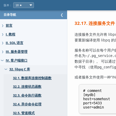
版本：
目录导航
❮
32.17. 连接服务文件
前言
❯
连接服务文件允许将 li
I. 教程
❯
要重新编译使用 libp
II. SQL 语言
❯
服务名称可以在每个用户
III. 服务器管理
❯
件名为
~/.pg_service.
IV. 客户端接口
数据子目录）。 可以通
❯
中寻找 （使用
pg_config
32. libpq C 库
❯
或者服务文件使用一种
“
I
32.1. 数据库连接控制函数
32.2. 连接状态函数
# comment

[mydb]

32.3. 命令执行函数
host=somehost

port=5433

32.4. 异步命令处理
32.5. 管道模式