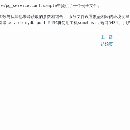
中提供了一个例子文件。
re/pg_service.conf.sample
参数与从其他来源获取的参数相结合。 服务文件设置覆盖相应的环境变量
符串
将使用主机
，端口
， 用
service=mydb port=5434
somehost
5434
上一级
起始页