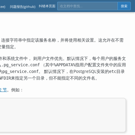
纠错本页面
ee)
问题报告(github)
搜索
bpq 连接字符串中指定该服务名称，并将使用相关设置。这允许在不需
变量指定。
件和系统文件中， 则用户文件优先。默认情况下，每个用户的服务文
（其中
指用户配置文件夹中的应用
\.pg_service.conf
%APPDATA%
为
。 默认情况下，在
PostgreSQL
安装的
目录
pg_service.conf
etc
来指定另一个目录，但不能指定不同的文件名。
NFDIR
.2 节
。例如：