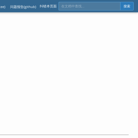
纠错本页面
ee)
问题报告(github)
搜索