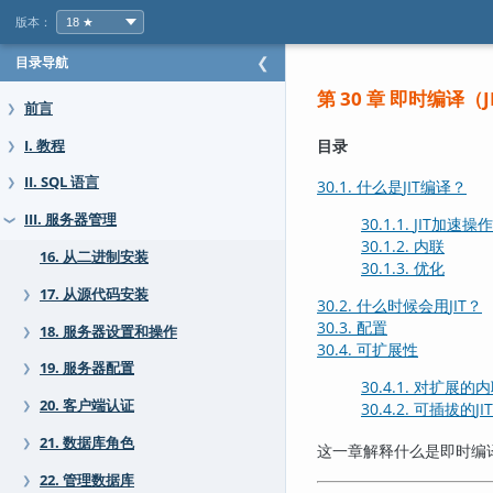
版本：
目录导航
❮
第 30 章 即时编译（
J
前言
❯
目录
I. 教程
❯
II. SQL 语言
❯
30.1. 什么是
JIT
编译？
III. 服务器管理
30.1.1.
JIT
加速操作
❯
30.1.2. 内联
16. 从二进制安装
30.1.3. 优化
17. 从源代码安装
❯
30.2. 什么时候会用
JIT
？
30.3. 配置
18. 服务器设置和操作
❯
30.4. 可扩展性
19. 服务器配置
❯
30.4.1. 对扩展的
20. 客户端认证
❯
30.4.2. 可插拔的
JIT
21. 数据库角色
❯
这一章解释什么是即时编
22. 管理数据库
❯