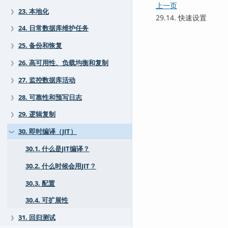
上一页
23. 本地化
❯
29.14. 快速设置
24. 日常数据库维护任务
❯
25. 备份和恢复
❯
26. 高可用性、负载均衡和复制
❯
27. 监控数据库活动
❯
28. 可靠性和预写日志
❯
29. 逻辑复制
❯
30. 即时编译（JIT）
❯
30.1. 什么是JIT编译？
30.2. 什么时候会用JIT？
30.3. 配置
30.4. 可扩展性
31. 回归测试
❯