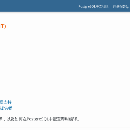
PostgreSQL中文社区
问题报告(git
IT
）
内联支持
提供者
译，以及如何在
PostgreSQL
中配置即时编译。