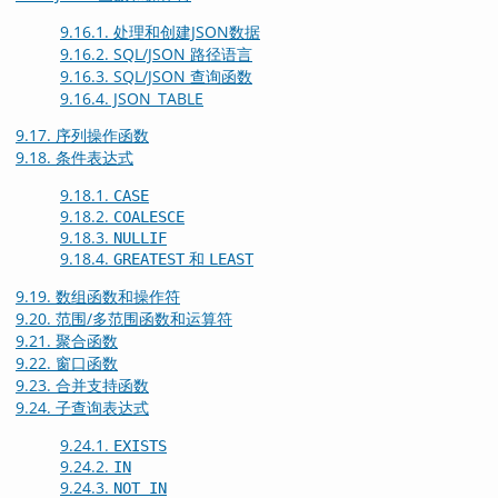
9.16.1. 处理和创建JSON数据
9.16.2. SQL/JSON 路径语言
9.16.3. SQL/JSON 查询函数
9.16.4. JSON_TABLE
9.17. 序列操作函数
9.18. 条件表达式
9.18.1.
CASE
9.18.2.
COALESCE
9.18.3.
NULLIF
9.18.4.
和
GREATEST
LEAST
9.19. 数组函数和操作符
9.20. 范围/多范围函数和运算符
9.21. 聚合函数
9.22. 窗口函数
9.23. 合并支持函数
9.24. 子查询表达式
9.24.1.
EXISTS
9.24.2.
IN
9.24.3.
NOT IN