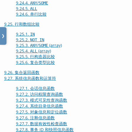
9.24.4.
/
ANY
SOME
9.24.5.
ALL
9.24.6. 单行比较
9.25. 行和数组比较
9.25.1.
IN
❯
9.25.2.
NOT IN
9.25.3.
/
(array)
ANY
SOME
9.25.4.
(array)
ALL
9.25.5. 行构造器比较
9.25.6. 复合类型比较
9.26. 集合返回函数
9.27. 系统信息函数和运算符
9.27.1. 会话信息函数
9.27.2. 访问权限查询函数
9.27.3. 模式可见性查询函数
9.27.4. 系统目录信息函数
9.27.5. 对象信息和定位函数
9.27.6. 注释信息函数
9.27.7. 数据有效性检查函数
9.27.8. 事务 ID 和快照信息函数