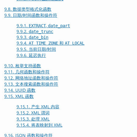
9.8. 数据类型格式化函数
9.9. 日期/时间函数和操作符
9.9.1.
,
EXTRACT
date_part
9.9.2.
date_trunc
9.9.3.
date_bin
9.9.4.
和
AT TIME ZONE
AT LOCAL
9.9.5. 当前日期/时间
9.9.6. 延迟执行
9.10. 枚举支持函数
9.11. 几何函数和操作符
9.12. 网络地址函数和操作符
9.13. 文本搜索函数和操作符
9.14. UUID 函数
9.15. XML 函数
9.15.1. 产生 XML 内容
9.15.2. XML 谓词
9.15.3. 处理 XML
9.15.4. 将表映射到 XML
9.16. JSON 函数和操作符