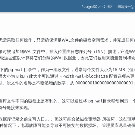
PostgreSQL中文社区
问题报告(git
无需采取任何操作，只需确保满足
WAL
文件的磁盘空间需求，并完成任何
录时被追加到
WAL
文件中。插入位置由日志序列号（
LSN
）描述，它是W
较这些值以计算将它们分隔的
WAL
数据量，因此它们被用来衡量复制和
下的
目录中，作为一组段文件，通常每个文件大小为16 MB（
pg_wal
大小为 8 kB（此大小可以通过
配置选项来更
--with-wal-blocksize
型。段文件的名称是不断递增的数字，从
000000010000000000000001
数据库文件不同的磁盘上是有利的。这可以通过将
目录移动到另一
pg_wal
符号链接来实现。
数据库记录之前先写入日志， 但这可能会被磁盘驱动器
所破坏，这些驱动
这种情况下，电源故障可能会导致不可恢复的数据损坏。 管理员应尽量确