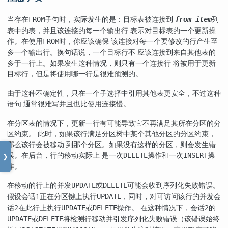
当存在
子句时，实际发生的是：目标表被连接到
列
FROM
from_item
表中的表，并且该连接的每一个输出行 表示对目标表的一个更新操
作。在使用
时，你应该确保 该连接对每一个要修改的行产生至
FROM
多一个输出行。换句话说，一个目标行不 应该连接到来自其他表的
多于一行上。如果发生这种情况，则只有一个连接行 将被用于更新
目标行，但是将使用哪一行是很难预测的。
由于这种不确定性，只在一个子选择中引用其他表更安全，不过这种
语句 通常很难写并且也比使用连接慢。
在分区表的情况下，更新一行有可能导致它不再满足其所在分区的分
区约束。 此时，如果该行满足分区树中某个其他分区的分区约束，
那么该行会被移动 到那个分区。如果没有这样的分区，则会发生错
误。在后台，行的移动实际上 是一次
操作和一次
操
DELETE
INSERT
❯
作。
在移动的行上的并发
或
可能会收到序列化失败错误。
UPDATE
DELETE
假设会话1正在分区键上执行
，同时，对可访问该行的并发会
UPDATE
话2在此行上执行
或
操作。 在这种情况下，会话2的
UPDATE
DELETE
或
将检测行移动并引发序列化失败错误（该错误始终
UPDATE
DELETE