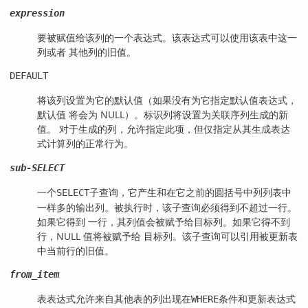
expression
要被赋值给该列的一个表达式。该表达式可以使用该表中这一
列或者 其他列的旧值。
DEFAULT
将该列设置为它的默认值（如果没有为它指定默认值表达式，
默认值 将会为 NULL）。标识列将设置为关联序列生成的新
值。 对于生成的列，允许指定此项，但仅指定从其生成表达
式计算列的正常行为。
sub-SELECT
一个
子查询，它产生和在它之前的圆括号中列列表中
SELECT
一样多的输出列。被执行时，该子查询必须得到不超过一行。
如果它得到 一行，其列值会被赋予给目标列。如果它得不到
行，NULL 值将被赋予给 目标列。该子查询可以引用被更新表
中当前行的旧值。
from_item
表表达式允许来自其他表的列出现在
条件和更新表达式
WHERE