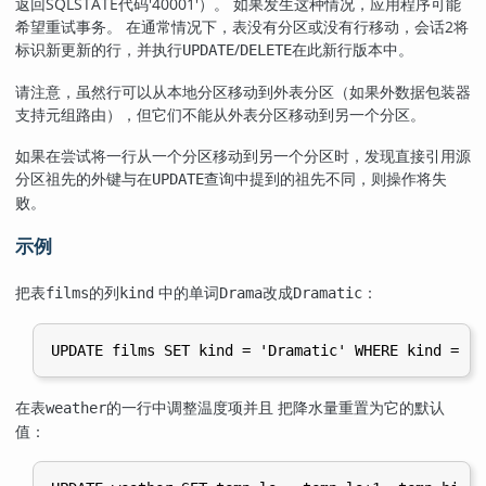
返回SQLSTATE代码'40001'）。 如果发生这种情况，应用程序可能
希望重试事务。 在通常情况下，表没有分区或没有行移动，会话2将
标识新更新的行，并执行
/
在此新行版本中。
UPDATE
DELETE
请注意，虽然行可以从本地分区移动到外表分区（如果外数据包装器
支持元组路由），但它们不能从外表分区移动到另一个分区。
如果在尝试将一行从一个分区移动到另一个分区时，发现直接引用源
分区祖先的外键与在
查询中提到的祖先不同，则操作将失
UPDATE
败。
示例
把表
的列
中的单词
改成
：
films
kind
Drama
Dramatic
在表
的一行中调整温度项并且 把降水量重置为它的默认
weather
值：