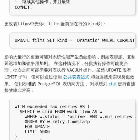
-- 继续其他操作，并且最终

更改表
中光标
当前所在行的
列：
films
c_films
kind
影响大量行的更新可能对系统性能产生负面影响，例如表膨胀、复制
延迟增加和锁争用加剧。 在这种情况下，分批执行操作可能更合
理，批次之间可能需要对表执行
操作。虽然
没有
VACUUM
UPDATE
子句，但可以通过使用
公共表表达式
和自连接来实现类似效
LIMIT
果。 使用标准的
PostgreSQL
表访问方法， 对系统列
ctid
进行自连
接效率非常高：
WITH exceeded_max_retries AS (

  SELECT w.ctid FROM work_item AS w

    WHERE w.status = 'active' AND w.num_retries > 1
    ORDER BY w.retry_timestamp

    FOR UPDATE

    LIMIT 5000

)
