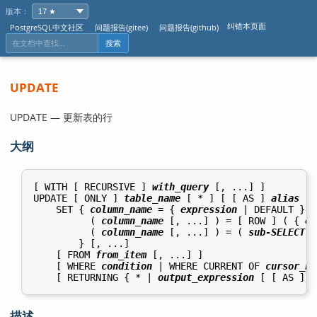
版本：
纠错本页面
PostgreSQL中文社区
问题报告(gitee)
问题报告(github)
搜索
UPDATE
UPDATE — 更新表的行
大纲
[ WITH [ RECURSIVE ] 
with_query
 [, ...] ]

UPDATE [ ONLY ] 
table_name
 [ * ] [ [ AS ] 
alias
 ]

    SET { 
column_name
 = { 
expression
 | DEFAULT } |

          ( 
column_name
 [, ...] ) = [ ROW ] ( { 
ex
          ( 
column_name
 [, ...] ) = ( 
sub-SELECT
 )

        } [, ...]

    [ FROM 
from_item
 [, ...] ]

    [ WHERE 
condition
 | WHERE CURRENT OF 
cursor_na
    [ RETURNING { * | 
output_expression
 [ [ AS ] 
o
描述