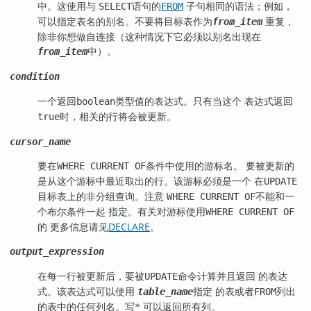
中。这使用与
语句的
子句相同的语法；例如，
SELECT
FROM
可以指定表名的别名。不要将目标表作为
重复，
from_item
除非你想做自连接（这种情况下它必须以别名出现在
中）。
from_item
condition
一个返回
类型值的表达式。只有当这个 表达式返回
boolean
时，相关的行将会被更新。
true
cursor_name
要在
条件中使用的游标名。 要被更新的
WHERE CURRENT OF
是从这个游标中最近取出的行。该游标必须是一个 在
UPDATE
目标表上的非分组查询。注意
不能和一
WHERE CURRENT OF
个布尔条件一起 指定。有关对游标使用
WHERE CURRENT OF
的 更多信息请见
DECLARE
。
output_expression
在每一行被更新后，要被
命令计算并且返回 的表达
UPDATE
式。该表达式可以使用
指定 的表或者
列出
table_name
FROM
的表中的任何列名。写
可以返回所有列。
*