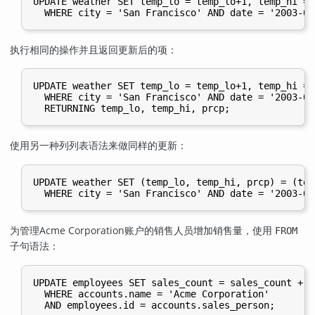
UPDATE weather SET temp_lo = temp_lo+1, temp_hi = 
执行相同的操作并且返回更新后的项：
UPDATE weather SET temp_lo = temp_lo+1, temp_hi = 
  WHERE city = 'San Francisco' AND date = '2003-07-
使用另一种列列表语法来做同样的更新：
UPDATE weather SET (temp_lo, temp_hi, prcp) = (tem
为管理Acme Corporation账户的销售人员增加销售量，使用
FROM
子句语法：
UPDATE employees SET sales_count = sales_count + 1
  WHERE accounts.name = 'Acme Corporation'
