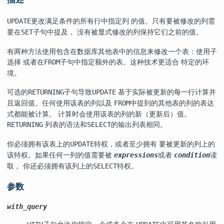
更改满足条件的所有行中指定列 的值。只有要被修改的列需
UPDATE
要在
子句中提及， 没有被显式修改的列保持它们之前的值。
SET
有两种方法使用包含在数据库其他表中的信息来修改一个表：使用子
选择 或者在
子句中指定额外的表。这种技术更适合 特定的环
FROM
境。
可选的
子句导致
基于实际被更新的每一行计算并
RETURNING
UPDATE
且返回值。任何使用该表的列以及
中提到的其他表的列的表达
FROM
式都能被计算。 计算时会使用该表的列的新（更新后）值。
列表的语法和
的输出列表相同。
RETURNING
SELECT
你必须拥有该表上的
特权，或者至少拥有 要被更新的列上的
UPDATE
该特权。如果任何一列的值需要被
或者
读
expressions
condition
取， 你还必须拥有该列上的
特权。
SELECT
参数
with_query