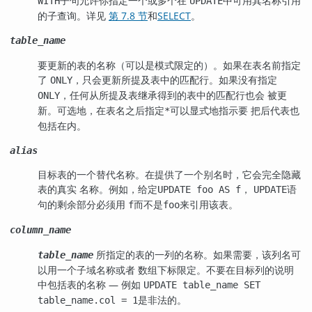
子句允许你指定一个或多个在
中可用其名称引用
WITH
UPDATE
的子查询。详见
第 7.8 节
和
SELECT
。
table_name
要更新的表的名称（可以是模式限定的）。如果在表名前指定
了
，只会更新所提及表中的匹配行。如果没有指定
ONLY
，任何从所提及表继承得到的表中的匹配行也会 被更
ONLY
新。可选地，在表名之后指定
可以显式地指示要 把后代表也
*
包括在内。
alias
目标表的一个替代名称。在提供了一个别名时，它会完全隐藏
表的真实 名称。例如，给定
，
语
UPDATE foo AS f
UPDATE
句的剩余部分必须用
而不是
来引用该表。
f
foo
column_name
所指定的表的一列的名称。如果需要，该列名可
table_name
以用一个子域名称或者 数组下标限定。不要在目标列的说明
中包括表的名称 — 例如
UPDATE table_name SET
是非法的。
table_name.col = 1