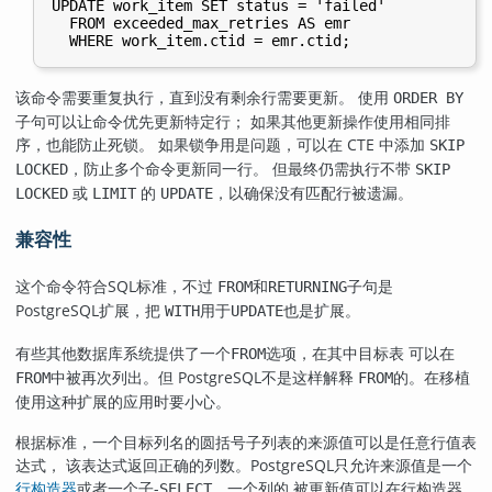
UPDATE work_item SET status = 'failed'

  FROM exceeded_max_retries AS emr

该命令需要重复执行，直到没有剩余行需要更新。 使用
ORDER BY
子句可以让命令优先更新特定行； 如果其他更新操作使用相同排
序，也能防止死锁。 如果锁争用是问题，可以在
CTE
中添加
SKIP
，防止多个命令更新同一行。 但最终仍需执行不带
LOCKED
SKIP
或
的
，以确保没有匹配行被遗漏。
LOCKED
LIMIT
UPDATE
兼容性
这个命令符合
SQL
标准，不过
和
子句是
FROM
RETURNING
PostgreSQL
扩展，把
用于
也是扩展。
WITH
UPDATE
有些其他数据库系统提供了一个
选项，在其中目标表 可以在
FROM
中被再次列出。但
PostgreSQL
不是这样解释
的。在移植
FROM
FROM
使用这种扩展的应用时要小心。
根据标准，一个目标列名的圆括号子列表的来源值可以是任意行值表
达式， 该表达式返回正确的列数。
PostgreSQL
只允许来源值是一个
行构造器
或者一个子-
。一个列的 被更新值可以在行构造器
SELECT