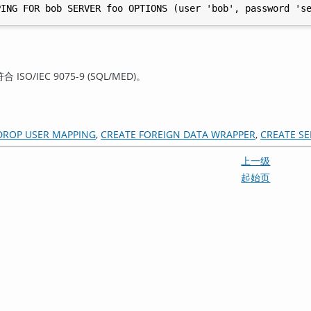
合 ISO/IEC 9075-9 (SQL/MED)。
DROP USER MAPPING
,
CREATE FOREIGN DATA WRAPPER
,
CREATE SE
上一级
起始页