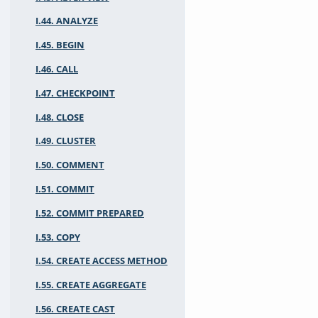
I.44. ANALYZE
I.45. BEGIN
I.46. CALL
I.47. CHECKPOINT
I.48. CLOSE
I.49. CLUSTER
I.50. COMMENT
I.51. COMMIT
I.52. COMMIT PREPARED
I.53. COPY
I.54. CREATE ACCESS METHOD
I.55. CREATE AGGREGATE
I.56. CREATE CAST