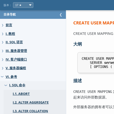
版本：
目录导航
❮
CREATE USER MAP
前言
❯
CREATE USER MAP
I. 教程
❯
II. SQL 语言
❯
大纲
III. 服务器管理
❯
CREATE USER MAP
IV. 客户端接口
❯
    SERVER 
serv
    [ OPTIONS (
V. 服务器编程
❯
VI. 参考
❯
描述
I. SQL 命令
❯
CREATE USER MAPPING
I.1. ABORT
起来访问外部数据源。
I.2. ALTER AGGREGATE
外部服务器的拥有者可以
I.3. ALTER COLLATION