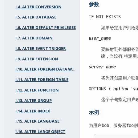
参数
I.4. ALTER CONVERSION
IF NOT EXISTS
I.5. ALTER DATABASE
如果给定用户到给
I.6. ALTER DEFAULT PRIVILEGES
I.7. ALTER DOMAIN
user_name
I.8. ALTER EVENT TRIGGER
要映射到外部服务
建，当没有 特定
I.9. ALTER EXTENSION
server_name
I.10. ALTER FOREIGN DATA WRAPPER
将为其创建用户映
I.11. ALTER FOREIGN TABLE
OPTIONS (
option
'
va
I.12. ALTER FUNCTION
这个子句指定用户
I.13. ALTER GROUP
I.14. ALTER INDEX
示例
I.15. ALTER LANGUAGE
为用户
、服务器
创
bob
foo
I.16. ALTER LARGE OBJECT