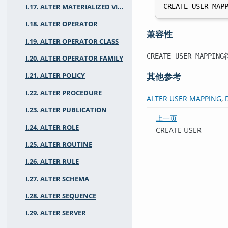
I.17. ALTER MATERIALIZED VIEW
I.18. ALTER OPERATOR
兼容性
I.19. ALTER OPERATOR CLASS
符
CREATE USER MAPPING
I.20. ALTER OPERATOR FAMILY
其他参考
I.21. ALTER POLICY
I.22. ALTER PROCEDURE
ALTER USER MAPPING
,
I.23. ALTER PUBLICATION
上一页
I.24. ALTER ROLE
CREATE USER
I.25. ALTER ROUTINE
I.26. ALTER RULE
I.27. ALTER SCHEMA
I.28. ALTER SEQUENCE
I.29. ALTER SERVER