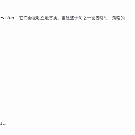
， 它们会被独立地替换。当这些子句之一被省略时，策略的
ession
。
IC