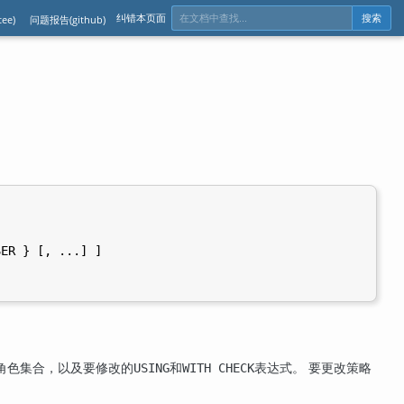
纠错本页面
ee)
问题报告(github)
搜索
ER } [, ...] ]

角色集合，以及要修改的
和
表达式。 要更改策略
USING
WITH CHECK