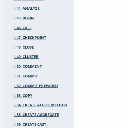
I.44. ANALYZE
I.45. BEGIN
I.46. CALL
I.47. CHECKPOINT
I.48. CLOSE
I.49. CLUSTER
I.50. COMMENT
I.51. COMMIT
I.52. COMMIT PREPARED
I.53. COPY
I.54. CREATE ACCESS METHOD
I.55. CREATE AGGREGATE
I.56. CREATE CAST