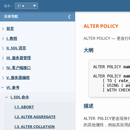
版本：
目录导航
❮
ALTER POLICY
前言
❯
ALTER POLICY — 
I. 教程
❯
II. SQL 语言
❯
大纲
III. 服务器管理
❯
ALTER POLICY 
na
IV. 客户端接口
❯
ALTER POLICY 
na
V. 服务器编程
❯
    [ TO { 
role
    [ USING ( 
u
VI. 参考
❯
    [ WITH CHEC
I. SQL 命令
❯
描述
I.1. ABORT
I.2. ALTER AGGREGATE
更改现有
ALTER POLICY
的其他属性，例如其应用
I.3. ALTER COLLATION