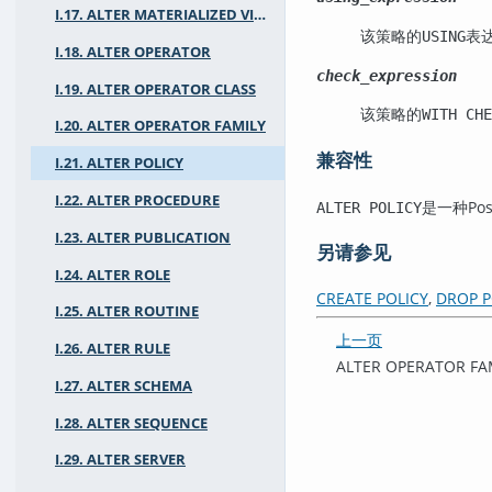
I.17. ALTER MATERIALIZED VIEW
该策略的
表
USING
I.18. ALTER OPERATOR
check_expression
I.19. ALTER OPERATOR CLASS
该策略的
WITH CHE
I.20. ALTER OPERATOR FAMILY
兼容性
I.21. ALTER POLICY
I.22. ALTER PROCEDURE
是一种
Po
ALTER POLICY
I.23. ALTER PUBLICATION
另请参见
I.24. ALTER ROLE
CREATE POLICY
,
DROP P
I.25. ALTER ROUTINE
上一页
I.26. ALTER RULE
ALTER OPERATOR FA
I.27. ALTER SCHEMA
I.28. ALTER SEQUENCE
I.29. ALTER SERVER