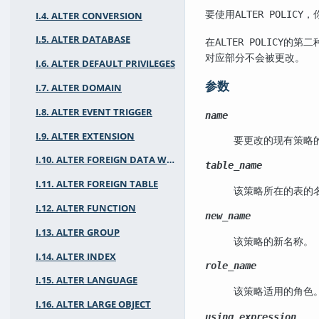
要使用
，
ALTER POLICY
I.4. ALTER CONVERSION
I.5. ALTER DATABASE
在
的第二
ALTER POLICY
对应部分不会被更改。
I.6. ALTER DEFAULT PRIVILEGES
参数
I.7. ALTER DOMAIN
I.8. ALTER EVENT TRIGGER
name
I.9. ALTER EXTENSION
要更改的现有策略
I.10. ALTER FOREIGN DATA WRAPPER
table_name
I.11. ALTER FOREIGN TABLE
该策略所在的表的
I.12. ALTER FUNCTION
new_name
I.13. ALTER GROUP
该策略的新名称。
I.14. ALTER INDEX
role_name
I.15. ALTER LANGUAGE
该策略适用的角色
I.16. ALTER LARGE OBJECT
using_expression