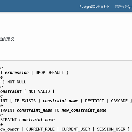
PostgreSQL中文社区
问题报告(git
改域的定义
me
LT 
expression
 | DROP DEFAULT }

me
 } NOT NULL

me
constraint
 [ NOT VALID ]

me
AINT [ IF EXISTS ] 
constraint_name
 [ RESTRICT | CASCADE ]
me
STRAINT 
constraint_name
 TO 
new_constraint_name
me
NSTRAINT 
constraint_name
me
new_owner
 | CURRENT_ROLE | CURRENT_USER | SESSION_USER }
