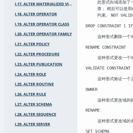
此形式向域添加了
I.17. ALTER MATERIALIZED VIEW
查； 稍后可以使用
I.18. ALTER OPERATOR
约束。
NOT VALID
I.19. ALTER OPERATOR CLASS
DROP CONSTRAINT [ IF
I.20. ALTER OPERATOR FAMILY
这种形式删除一个
I.21. ALTER POLICY
RENAME CONSTRAINT
I.22. ALTER PROCEDURE
这种形式更改一个
I.23. ALTER PUBLICATION
VALIDATE CONSTRAINT
I.24. ALTER ROLE
这种形式验证一个
I.25. ALTER ROUTINE
OWNER
I.26. ALTER RULE
这种形式更改域的
I.27. ALTER SCHEMA
RENAME
I.28. ALTER SEQUENCE
这种形式更改域的
I.29. ALTER SERVER
SET SCHEMA