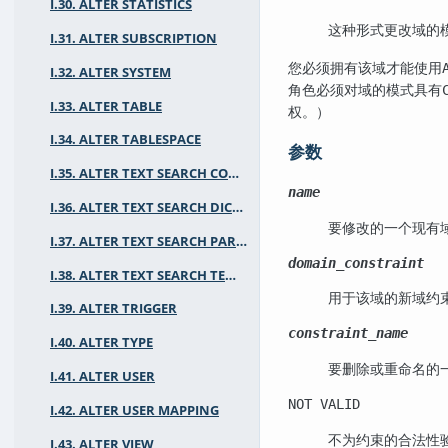
I.30. ALTER STATISTICS
这种形式更改域的
I.31. ALTER SUBSCRIPTION
您必须拥有该域才能使用
I.32. ALTER SYSTEM
角色必须对域的模式具有
I.33. ALTER TABLE
权。）
I.34. ALTER TABLESPACE
参数
I.35. ALTER TEXT SEARCH CONFIGURATION
name
I.36. ALTER TEXT SEARCH DICTIONARY
要修改的一个现有
I.37. ALTER TEXT SEARCH PARSER
domain_constraint
I.38. ALTER TEXT SEARCH TEMPLATE
用于该域的新域约
I.39. ALTER TRIGGER
constraint_name
I.40. ALTER TYPE
要删除或重命名的
I.41. ALTER USER
NOT VALID
I.42. ALTER USER MAPPING
不为约束的合法性
I.43. ALTER VIEW