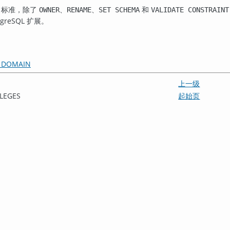
标准，除了
、
、
和
OWNER
RENAME
SET SCHEMA
VALIDATE CONSTRAINT
tgreSQL
扩展。
 DOMAIN
上一级
ILEGES
起始页