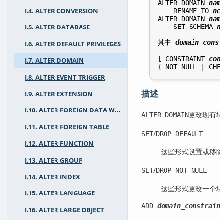
ALTER DOMAIN 
na
I.4. ALTER CONVERSION
    RENAME TO 
n
ALTER DOMAIN 
na
    SET SCHEMA 
I.5. ALTER DATABASE
其中 
domain_cons
I.6. ALTER DEFAULT PRIVILEGES
[ CONSTRAINT 
co
I.7. ALTER DOMAIN
{ NOT NULL | CH
I.8. ALTER EVENT TRIGGER
描述
I.9. ALTER EXTENSION
I.10. ALTER FOREIGN DATA WRAPPER
更改现有
ALTER DOMAIN
I.11. ALTER FOREIGN TABLE
/
SET
DROP DEFAULT
I.12. ALTER FUNCTION
这些形式设置或移
I.13. ALTER GROUP
/
SET
DROP NOT NULL
I.14. ALTER INDEX
这些形式更改一个域是
I.15. ALTER LANGUAGE
ADD
domain_constrain
I.16. ALTER LARGE OBJECT