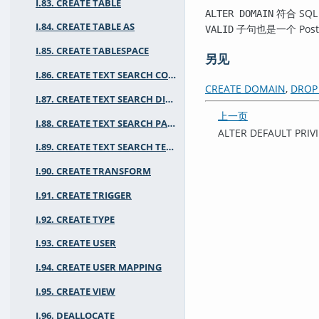
I.83. CREATE TABLE
符合
SQL
ALTER DOMAIN
I.84. CREATE TABLE AS
子句也是一个
Pos
VALID
I.85. CREATE TABLESPACE
另见
I.86. CREATE TEXT SEARCH CONFIGURATION
CREATE DOMAIN
,
DROP
I.87. CREATE TEXT SEARCH DICTIONARY
上一页
I.88. CREATE TEXT SEARCH PARSER
ALTER DEFAULT PRIV
I.89. CREATE TEXT SEARCH TEMPLATE
I.90. CREATE TRANSFORM
I.91. CREATE TRIGGER
I.92. CREATE TYPE
I.93. CREATE USER
I.94. CREATE USER MAPPING
I.95. CREATE VIEW
I.96. DEALLOCATE