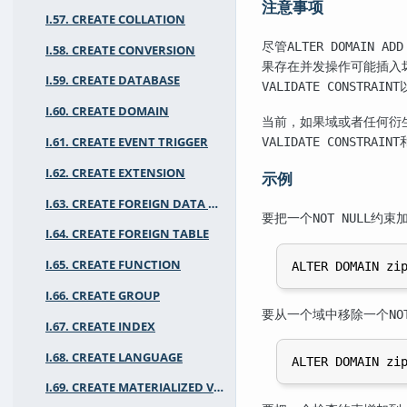
注意事项
I.57. CREATE COLLATION
尽管
ALTER DOMAIN ADD
I.58. CREATE CONVERSION
果存在并发操作可能插入
I.59. CREATE DATABASE
VALIDATE CONSTRAINT
I.60. CREATE DOMAIN
当前，如果域或者任何衍
VALIDATE CONSTRAINT
I.61. CREATE EVENT TRIGGER
I.62. CREATE EXTENSION
示例
I.63. CREATE FOREIGN DATA WRAPPER
要把一个
约束
NOT NULL
I.64. CREATE FOREIGN TABLE
I.65. CREATE FUNCTION
I.66. CREATE GROUP
要从一个域中移除一个
NO
I.67. CREATE INDEX
I.68. CREATE LANGUAGE
I.69. CREATE MATERIALIZED VIEW