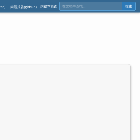
纠错本页面
ee)
问题报告(github)
搜索

