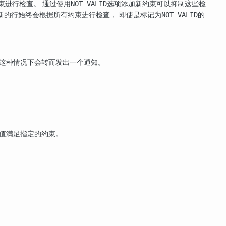
束进行检查。 通过使用
选项添加新约束可以抑制这些检
NOT VALID
新的行始终会根据所有约束进行检查， 即使是标记为
的
NOT VALID
在这种情况下会转而发出一个通知。
有值满足指定的约束。