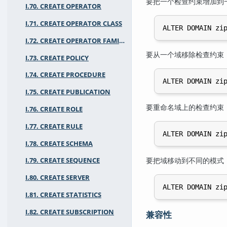
要把一个检查约束增加到
I.70. CREATE OPERATOR
I.71. CREATE OPERATOR CLASS
I.72. CREATE OPERATOR FAMILY
要从一个域移除检查约束
I.73. CREATE POLICY
I.74. CREATE PROCEDURE
I.75. CREATE PUBLICATION
要重命名域上的检查约束
I.76. CREATE ROLE
I.77. CREATE RULE
I.78. CREATE SCHEMA
要把域移动到不同的模式
I.79. CREATE SEQUENCE
I.80. CREATE SERVER
I.81. CREATE STATISTICS
I.82. CREATE SUBSCRIPTION
兼容性