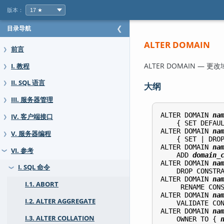
版本：
目录导航
❮
ALTER DOMAIN
前言
❯
ALTER DOMAIN — 更
I. 教程
❯
II. SQL 语言
❯
大纲
III. 服务器管理
❯
ALTER DOMAIN 
na
IV. 客户端接口
❯
    { SET DEFAU
ALTER DOMAIN 
na
V. 服务器编程
❯
    { SET | DROP
ALTER DOMAIN 
na
VI. 参考
❯
    ADD 
domain_
ALTER DOMAIN 
na
I. SQL 命令
❯
    DROP CONSTR
ALTER DOMAIN 
na
I.1. ABORT
     RENAME CON
ALTER DOMAIN 
na
I.2. ALTER AGGREGATE
    VALIDATE CO
ALTER DOMAIN 
na
I.3. ALTER COLLATION
    OWNER TO { 