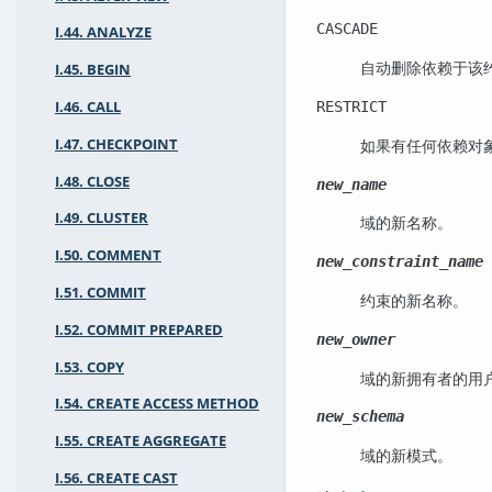
CASCADE
I.44. ANALYZE
自动删除依赖于该
I.45. BEGIN
I.46. CALL
RESTRICT
I.47. CHECKPOINT
如果有任何依赖对
I.48. CLOSE
new_name
I.49. CLUSTER
域的新名称。
I.50. COMMENT
new_constraint_name
I.51. COMMIT
约束的新名称。
I.52. COMMIT PREPARED
new_owner
I.53. COPY
域的新拥有者的用
I.54. CREATE ACCESS METHOD
new_schema
I.55. CREATE AGGREGATE
域的新模式。
I.56. CREATE CAST