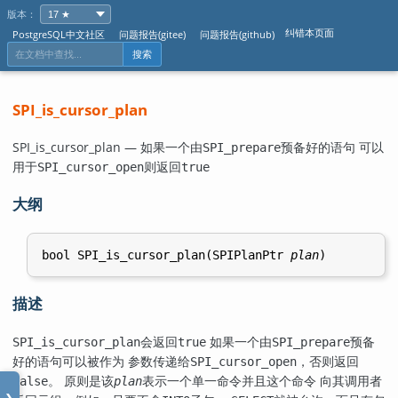
版本：
纠错本页面
PostgreSQL中文社区
问题报告(gitee)
问题报告(github)
搜索
SPI_is_cursor_plan
SPI_is_cursor_plan — 如果一个由
预备好的语句 可以
SPI_prepare
用于
则返回
SPI_cursor_open
true
大纲
bool SPI_is_cursor_plan(SPIPlanPtr 
plan
描述
会返回
如果一个由
预备
SPI_is_cursor_plan
true
SPI_prepare
好的语句可以被作为 参数传递给
，否则返回
SPI_cursor_open
。 原则是该
表示一个单一命令并且这个命令 向其调用者
false
plan