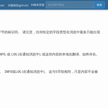
纠错本页面
ee)
问题报告(github)
搜索
有一个单字节的标识符。 请注意，任何给定的字段类型在消息中最多只能出现
, 或
(在通知消息中), 或这些内容的本地化翻译。始终存在。
NFO
LOG
、
或
(在通知消息中)。 这与
字段相同，只是内容不会被
INFO
LOG
S