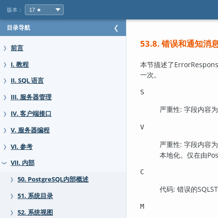
版本：
目录导航
❮
53.8. 错误和通知
前言
❯
本节描述了ErrorRes
I. 教程
❯
一次。
II. SQL 语言
❯
S
III. 服务器管理
❯
严重性: 字段内容为
IV. 客户端接口
❯
V
V. 服务器编程
❯
严重性: 字段内容为
VI. 参考
❯
本地化。仅在由
Po
VII. 内部
❯
C
50. PostgreSQL内部概述
❯
代码: 错误的SQLS
51. 系统目录
❯
M
52. 系统视图
❯