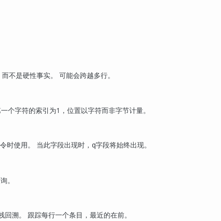
）而不是硬性事实。 可能会跨越多行。
 第一个字符的索引为1，位置以字符而非字节计量。
令时使用。 当此字段出现时，
字段将始终出现。
q
查询。
栈回溯。 跟踪每行一个条目，最近的在前。