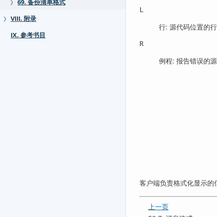
69. 备份清单格式
❯
L
VIII. 附录
❯
行: 源代码位置的
IX. 参考书目
R
例程: 报告错误的
客户端负责格式化显示的
上一页