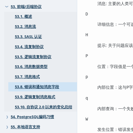
消息: 主要的人类
53. 前端/后端协议
❯
D
53.1. 概述
详细信息：一个可
53.2. 消息流
H
53.3. SASL 认证
提示: 关于问题应
53.4. 流复制协议
P
53.5. 逻辑流复制协议
位置：字段值是一个
53.6. 消息数据类型
53.7. 消息格式
p
53.8. 错误和通知消息字段
内部位置：这与
字
P
53.9. 逻辑复制消息格式
q
53.10. 自协议 2.0 以来的变化总结
内部查询：一个失败
54. PostgreSQL编码习惯
❯
W
55. 本地语言支持
❯
发生位置：错误发