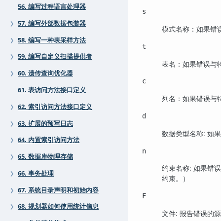
56. 编写过程语言处理器
s
57. 编写外部数据包装器
❯
模式名称：如果错
58. 编写一种表采样方法
❯
t
59. 编写自定义扫描提供者
❯
表名：如果错误与
60. 遗传查询优化器
❯
c
61. 表访问方法接口定义
列名：如果错误与
62. 索引访问方法接口定义
❯
d
63. 扩展的预写日志
❯
数据类型名称: 如
64. 内置索引访问方法
❯
n
65. 数据库物理存储
❯
约束名称: 如果
66. 事务处理
❯
约束。）
67. 系统目录声明和初始内容
❯
F
68. 规划器如何使用统计信息
❯
文件: 报告错误的