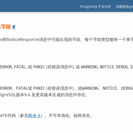
PostgreSQL中文社区
问题报告(git
消息字段
#
ponse和NoticeResponse消息中可能出现的字段。每个字段类型都
,
, 或
(在错误消息中), 或
,
,
,
ERROR
FATAL
PANIC
WARNING
NOTICE
DEBUG
I
、
或
(在错误消息中)，或
、
、
ERROR
FATAL
PANIC
WARNING
NOTICE
DEBUG
stgreSQL
版本9.6 及更高版本生成的消息中存在。
TATE代码（参见
附录 A
）。不可本地化。始终存在。