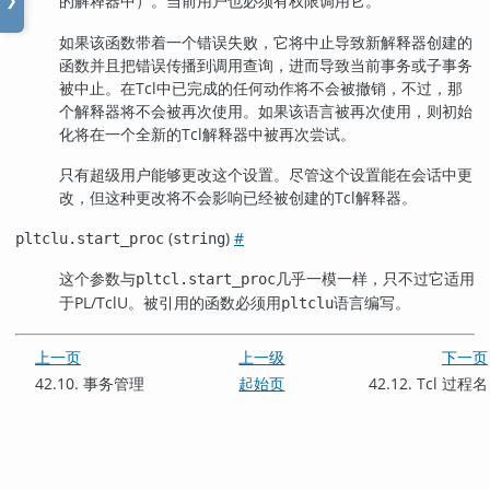
的解释器中）。当前用户也必须有权限调用它。
❯
如果该函数带着一个错误失败，它将中止导致新解释器创建的
函数并且把错误传播到调用查询，进而导致当前事务或子事务
被中止。在Tcl中已完成的任何动作将不会被撤销，不过，那
个解释器将不会被再次使用。如果该语言被再次使用，则初始
化将在一个全新的Tcl解释器中被再次尝试。
只有超级用户能够更改这个设置。尽管这个设置能在会话中更
改，但这种更改将不会影响已经被创建的Tcl解释器。
(
)
#
pltclu.start_proc
string
这个参数与
几乎一模一样，只不过它适用
pltcl.start_proc
于PL/TclU。被引用的函数必须用
语言编写。
pltclu
上一页
上一级
下一页
42.10. 事务管理
起始页
42.12. Tcl 过程名