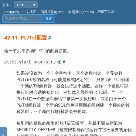
版本：
纠错本页面
PostgreSQL中文社区
问题报告(gitee)
问题报告(github)
搜索
42.11. PL/Tcl配置
#
这一节列举影响
PL/Tcl
的配置参数。
(
)
#
pltcl.start_proc
string
如果被设置为一个非空字符串，这个参数指定一个无参数
PL/Tcl函数的名称（可能是模式限定的），只要为PL/Tcl创建
一个新的Tcl解释器，就会执行这个函数。这样一个函数可以
执行针对会话的初始化，例如载入额外的Tcl代码。当一个
PL/Tcl在一个数据库会话中被第一次执行时，或者由于一个
PL/Tcl函数被一个新的SQL角色调用而必须创建一个额外的解
释器时，一个新的Tcl解释器会被创建。
被引用的函数必须用
语言编写，并且不能被标记为
pltcl
（这些限制确保它运行在它应该要初始化
SECURITY DEFINER