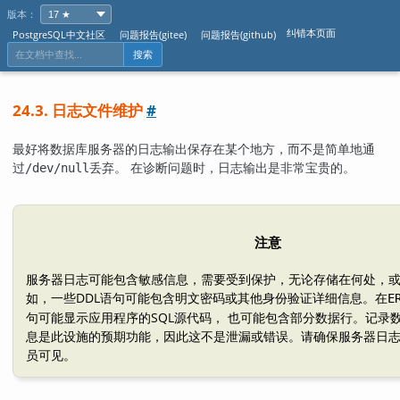
版本：
纠错本页面
PostgreSQL中文社区
问题报告(gitee)
问题报告(github)
搜索
24.3. 日志文件维护
#
最好将数据库服务器的日志输出保存在某个地方，而不是简单地通
过
丢弃。 在诊断问题时，日志输出是非常宝贵的。
/dev/null
注意
服务器日志可能包含敏感信息，需要受到保护，无论存储在何处，或
如，一些DDL语句可能包含明文密码或其他身份验证详细信息。在
E
句可能显示应用程序的SQL源代码， 也可能包含部分数据行。记录
息是此设施的预期功能，因此这不是泄漏或错误。请确保服务器日
员可见。