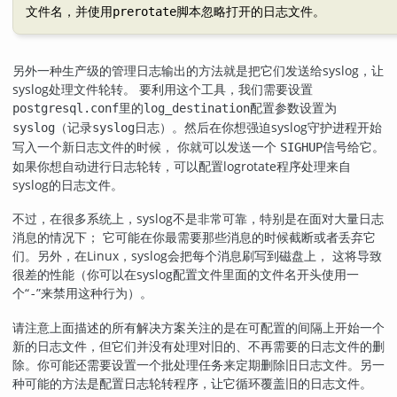
文件名，并使用
脚本忽略打开的日志文件。
prerotate
另外一种生产级的管理日志输出的方法就是把它们发送给
syslog
，让
syslog
处理文件轮转。 要利用这个工具，我们需要设置
里的
配置参数设置为
postgresql.conf
log_destination
（记录
日志）。然后在你想强迫
syslog
守护进程开始
syslog
syslog
写入一个新日志文件的时候， 你就可以发送一个
信号给它。
SIGHUP
如果你想自动进行日志轮转，可以配置
logrotate
程序处理来自
syslog
的日志文件。
不过，在很多系统上，
syslog
不是非常可靠，特别是在面对大量日志
消息的情况下； 它可能在你最需要那些消息的时候截断或者丢弃它
们。另外，在
Linux
，
syslog
会把每个消息刷写到磁盘上， 这将导致
很差的性能（你可以在
syslog
配置文件里面的文件名开头使用一
个
“
”
来禁用这种行为）。
-
请注意上面描述的所有解决方案关注的是在可配置的间隔上开始一个
新的日志文件，但它们并没有处理对旧的、不再需要的日志文件的删
除。你可能还需要设置一个批处理任务来定期删除旧日志文件。另一
种可能的方法是配置日志轮转程序，让它循环覆盖旧的日志文件。