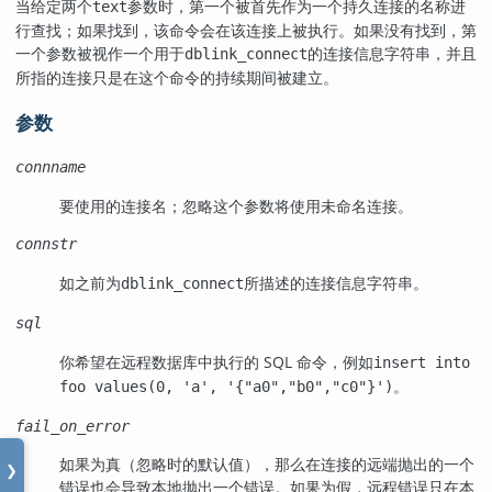
当给定两个
参数时，第一个被首先作为一个持久连接的名称进
text
行查找；如果找到，该命令会在该连接上被执行。如果没有找到，第
一个参数被视作一个用于
的连接信息字符串，并且
dblink_connect
所指的连接只是在这个命令的持续期间被建立。
参数
connname
要使用的连接名；忽略这个参数将使用未命名连接。
connstr
如之前为
所描述的连接信息字符串。
dblink_connect
sql
你希望在远程数据库中执行的 SQL 命令，例如
insert into
。
foo values(0, 'a', '{"a0","b0","c0"}')
fail_on_error
如果为真（忽略时的默认值），那么在连接的远端抛出的一个
❯
错误也会导致本地抛出一个错误。如果为假，远程错误只在本