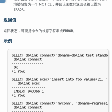
地被报告为一个 NOTICE，并且该函数的返回值被设置为
。
ERROR
返回值
返回状态，可能是命令的状态字符串或
。
ERROR
示例
SELECT dblink_connect('dbname=dblink_test_standby')
 dblink_connect

----------------

 OK

(1 row)

SELECT dblink_exec('insert into foo values(21, ''z
   dblink_exec

-----------------

 INSERT 943366 1

(1 row)

SELECT dblink_connect('myconn', 'dbname=regression'
 dblink_connect

----------------
