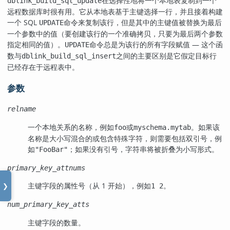
在选择性地将一个本地表复制到一个
dblink_build_sql_update
远程数据库时很有用。它从本地表基于主键选择一行，并且接着构建
一个 SQL
命令来复制该行，但是其中的主键值被替换为最后
UPDATE
一个参数中的值（要创建该行的一个准确拷贝，只要为最后两个参数
指定相同的值）。
命令总是为该行的所有字段赋值 — 这个函
UPDATE
数与
之间的主要区别是它假定目标行
dblink_build_sql_insert
已经存在于远程表中。
参数
relname
一个本地关系的名称，例如
或
。如果该
foo
myschema.mytab
名称是大小写混合的或包含特殊字符，则需要包括双引号，例
如
；如果没有引号，字符串将被折叠为小写形式。
"FooBar"
primary_key_attnums
主键字段的属性号（从 1 开始），例如
。
1 2
❯
num_primary_key_atts
主键字段的数量。