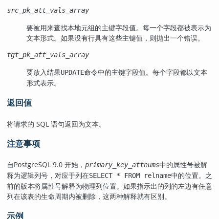
src_pk_att_vals_array
要被用来查找本地元组的主键字段值。每一个字段都被表示为
文本形式。如果没有行具有这些主键值，则抛出一个错误。
tgt_pk_att_vals_array
要放入结果
命令中的主键字段值。每个字段都以文本
UPDATE
形式表示。
返回值
将请求的 SQL 语句返回为文本。
注意事项
自
PostgreSQL
9.0 开始，
中的属性号被解
primary_key_attnums
释为逻辑列号，对应于列在
中的位置。之
SELECT * FROM relname
前的版本将属性号解释为物理列位置。如果指示出的列的左边有任意
列在该表的生命周期内被删除，这两种解释就有区别。
示例