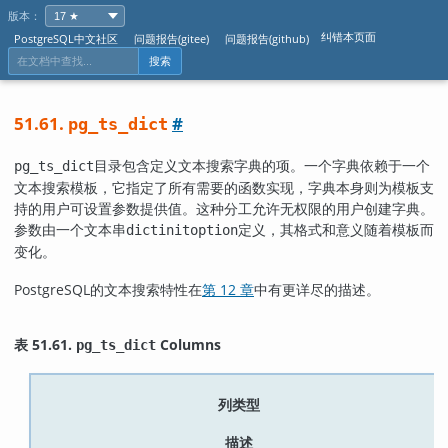
版本：
纠错本页面
PostgreSQL中文社区
问题报告(gitee)
问题报告(github)
搜索
51.61.
#
pg_ts_dict
目录包含定义文本搜索字典的项。一个字典依赖于一个
pg_ts_dict
文本搜索模板，它指定了所有需要的函数实现，字典本身则为模板支
持的用户可设置参数提供值。这种分工允许无权限的用户创建字典。
参数由一个文本串
定义，其格式和意义随着模板而
dictinitoption
变化。
PostgreSQL
的文本搜索特性在
第 12 章
中有更详尽的描述。
表 51.61.
Columns
pg_ts_dict
列类型
描述