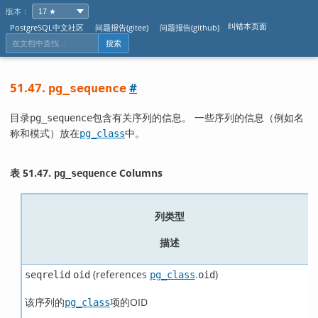
版本：
纠错本页面
PostgreSQL中文社区
问题报告(gitee)
问题报告(github)
搜索
51.47.
#
pg_sequence
目录
包含有关序列的信息。 一些序列的信息（例如名
pg_sequence
称和模式）放在
中。
pg_class
表 51.47.
Columns
pg_sequence
列类型
描述
(references
.
)
seqrelid
oid
pg_class
oid
该序列的
项的OID
pg_class