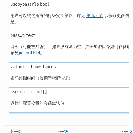
usebypassrls
bool
用户可以绕过所有的行级安全策略，详见
第 5.8 节
以获取更多信
息。
passwd
text
口令（可能被加密），如果没有则为空。关于加密口令如何存储请
参见
。
pg_authid
valuntil
timestamptz
密码过期时间（仅用于密码认证）
useconfig
text[]
运行时配置变量的会话默认值
上一页
上一级
下一页