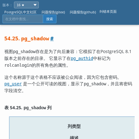
版本：
纠错本页面
PostgreSQL中文社区
问题报告(gitee)
问题报告(github)
搜索
54.25.
#
pg_shadow
视图
存在是为了向后兼容：它模拟了在
PostgreSQL
8.1
pg_shadow
版本之前存在的目录。 它显示了在
中标记为
pg_authid
的所有角色的属性。
rolcanlogin
这个名称源于这个表格不应该被公众阅读，因为它包含密码。
是一个公开可读的视图，显示了
，并且将密码
pg_user
pg_shadow
字段清空。
表 54.25.
列
pg_shadow
列类型
描述