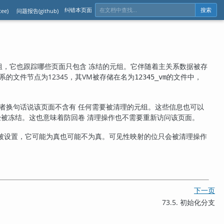
纠错本页面
ee)
问题报告(github)
搜索
组，它也跟踪哪些页面只包含 冻结的元组。它伴随着主关系数据被存
系的文件节点为12345，其VM被存储在名为
的文件中，
12345_vm
者换句话说该页面不含有 任何需要被清理的元组。这些信息也可以
经被冻结。这也意味着防回卷 清理操作也不需要重新访问该页面。
被设置，它可能为真也可能不为真。可见性映射的位只会被清理操作
下一页
73.5. 初始化分支