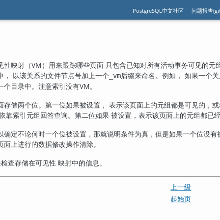
PostgreSQL中文社区
问题报告(git
见性映射（VM）用来跟踪哪些页面 只包含已知对所有活动事务可见的元
中， 以该关系的文件节点号加上一个
后缀来命名。例如， 如果一个关
_vm
一个目录中。注意索引没有VM。
面存储两个位。第一位如果被设置， 表示该页面上的元组都是可见的，或
依靠索引元组回答查询。第二位如果 被设置，表示该页面上的元组都已
以确定不论何时一个位被设置，那就说明条件为真，但是如果一个位没有
页面上进行的数据修改操作清除。
检查存储在可见性 映射中的信息。
上一级
起始页