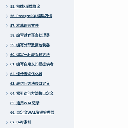
55. 前端/后端协议
❯
56. PostgreSQL编码习惯
❯
57. 本地语言支持
❯
58. 编写过程语言处理器
59. 编写外部数据包装器
❯
60. 编写一种表采样方法
❯
61. 编写自定义扫描提供者
❯
62. 遗传查询优化器
❯
63. 表访问方法接口定义
64. 索引访问方法接口定义
❯
65. 通用WAL记录
66. 自定义WAL资源管理器
67. B-树索引
❯