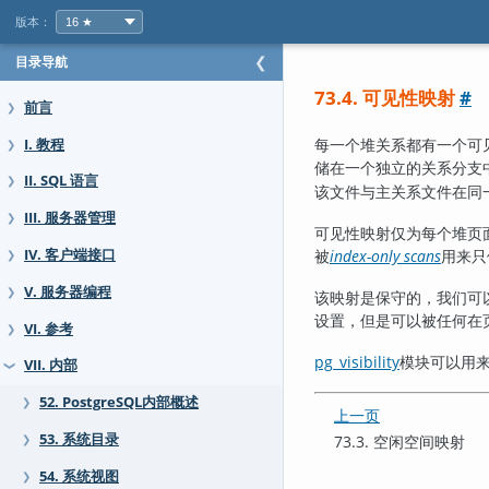
版本：
目录导航
❮
73.4. 可见性映射
#
前言
❯
每一个堆关系都有一个可
I. 教程
❯
储在一个独立的关系分支
II. SQL 语言
❯
该文件与主关系文件在同
III. 服务器管理
❯
可见性映射仅为每个堆页
IV. 客户端接口
被
index-only scans
用来只
❯
V. 服务器编程
❯
该映射是保守的，我们可
设置，但是可以被任何在
VI. 参考
❯
pg_visibility
模块可以用来
VII. 内部
❯
52. PostgreSQL内部概述
❯
上一页
53. 系统目录
73.3. 空闲空间映射
❯
54. 系统视图
❯