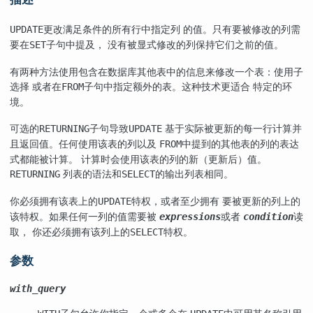
更改满足条件的所有行中指定列 的值。只有要被修改的列需
UPDATE
要在
子句中提及， 没有被显式修改的列保持它们之前的值。
SET
有两种方法使用包含在数据库其他表中的信息来修改一个表：使用子
选择 或者在
子句中指定额外的表。这种技术更适合 特定的环
FROM
境。
可选的
子句导致
基于实际被更新的每一行计算并
RETURNING
UPDATE
且返回值。任何使用该表的列以及
中提到的其他表的列的表达
FROM
式都能被计算。 计算时会使用该表的列的新（更新后）值。
列表的语法和
的输出列表相同。
RETURNING
SELECT
你必须拥有该表上的
特权，或者至少拥有 要被更新的列上的
UPDATE
该特权。如果任何一列的值需要被
或者
读
expressions
condition
取， 你还必须拥有该列上的
特权。
SELECT
参数
with_query