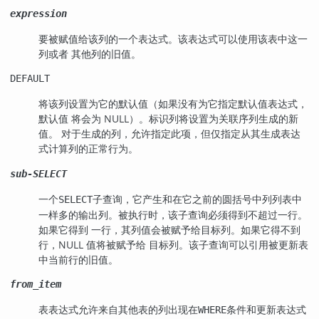
expression
要被赋值给该列的一个表达式。该表达式可以使用该表中这一
列或者 其他列的旧值。
DEFAULT
将该列设置为它的默认值（如果没有为它指定默认值表达式，
默认值 将会为 NULL）。标识列将设置为关联序列生成的新
值。 对于生成的列，允许指定此项，但仅指定从其生成表达
式计算列的正常行为。
sub-SELECT
一个
子查询，它产生和在它之前的圆括号中列列表中
SELECT
一样多的输出列。被执行时，该子查询必须得到不超过一行。
如果它得到 一行，其列值会被赋予给目标列。如果它得不到
行，NULL 值将被赋予给 目标列。该子查询可以引用被更新表
中当前行的旧值。
from_item
表表达式允许来自其他表的列出现在
条件和更新表达式
WHERE