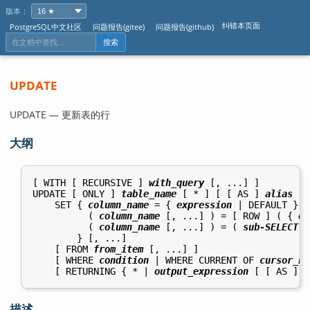
版本：
纠错本页面
PostgreSQL中文社区
问题报告(gitee)
问题报告(github)
搜索
UPDATE
UPDATE — 更新表的行
大纲
[ WITH [ RECURSIVE ] 
with_query
 [, ...] ]

UPDATE [ ONLY ] 
table_name
 [ * ] [ [ AS ] 
alias
 ]

    SET { 
column_name
 = { 
expression
 | DEFAULT } |

          ( 
column_name
 [, ...] ) = [ ROW ] ( { 
ex
          ( 
column_name
 [, ...] ) = ( 
sub-SELECT
 )

        } [, ...]

    [ FROM 
from_item
 [, ...] ]

    [ WHERE 
condition
 | WHERE CURRENT OF 
cursor_na
    [ RETURNING { * | 
output_expression
 [ [ AS ] 
o
描述