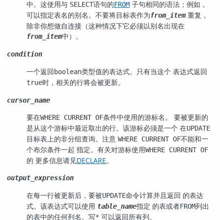
中。这使用与
语句的
子句相同的语法；例如，
SELECT
FROM
可以指定表名的别名。不要将目标表作为
重复，
from_item
除非你想做自连接（这种情况下它必须以别名出现在
中）。
from_item
condition
一个返回
类型值的表达式。只有当这个 表达式返回
boolean
时，相关的行将会被更新。
true
cursor_name
要在
条件中使用的游标名。 要被更新的
WHERE CURRENT OF
是从这个游标中最近取出的行。该游标必须是一个 在
UPDATE
目标表上的非分组查询。注意
不能和一
WHERE CURRENT OF
个布尔条件一起 指定。有关对游标使用
WHERE CURRENT OF
的 更多信息请见
DECLARE
。
output_expression
在每一行被更新后，要被
命令计算并且返回 的表达
UPDATE
式。该表达式可以使用
指定 的表或者
列出
table_name
FROM
的表中的任何列名。写
可以返回所有列。
*