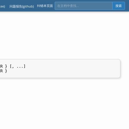
纠错本页面
ee)
问题报告(github)
搜索
R } [, ...]
