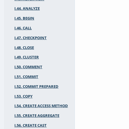
I.44. ANALYZE
I.45. BEGIN
I.46. CALL
I.47. CHECKPOINT
I.48. CLOSE
I.49. CLUSTER
I.50. COMMENT
I.51. COMMIT
I.52. COMMIT PREPARED
I.53. COPY
I.54. CREATE ACCESS METHOD
I.55. CREATE AGGREGATE
I.56. CREATE CAST