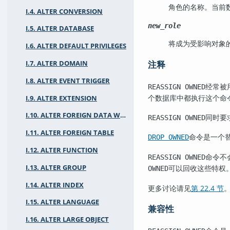
角色的名称。当前
I.4. ALTER CONVERSION
new_role
I.5. ALTER DATABASE
将成为受影响对象
I.6. ALTER DEFAULT PRIVILEGES
注释
I.7. ALTER DOMAIN
I.8. ALTER EVENT TRIGGER
经常被
REASSIGN OWNED
个数据库中都执行这个命
I.9. ALTER EXTENSION
I.10. ALTER FOREIGN DATA WRAPPER
同时要
REASSIGN OWNED
I.11. ALTER FOREIGN TABLE
命令是一个
DROP OWNED
I.12. ALTER FUNCTION
命令不
REASSIGN OWNED
I.13. ALTER GROUP
可以回收这些特权
OWNED
I.14. ALTER INDEX
更多讨论请见
第 22.4 节
I.15. ALTER LANGUAGE
兼容性
I.16. ALTER LARGE OBJECT