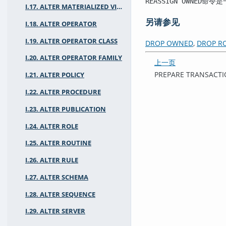
命令是
REASSIGN OWNED
I.17. ALTER MATERIALIZED VIEW
另请参见
I.18. ALTER OPERATOR
I.19. ALTER OPERATOR CLASS
DROP OWNED
,
DROP R
I.20. ALTER OPERATOR FAMILY
上一页
PREPARE TRANSACT
I.21. ALTER POLICY
I.22. ALTER PROCEDURE
I.23. ALTER PUBLICATION
I.24. ALTER ROLE
I.25. ALTER ROUTINE
I.26. ALTER RULE
I.27. ALTER SCHEMA
I.28. ALTER SEQUENCE
I.29. ALTER SERVER