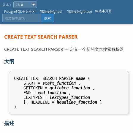
版本：
纠错本页面
PostgreSQL中文社区
问题报告(gitee)
问题报告(github)
搜索
CREATE TEXT SEARCH PARSER
CREATE TEXT SEARCH PARSER — 定义一个新的文本搜索解析器
大纲
CREATE TEXT SEARCH PARSER 
name
 (

    START = 
start_function
 ,

    GETTOKEN = 
gettoken_function
 ,

    END = 
end_function
 ,

    LEXTYPES = 
lextypes_function
    [, HEADLINE = 
headline_function
 ]

描述