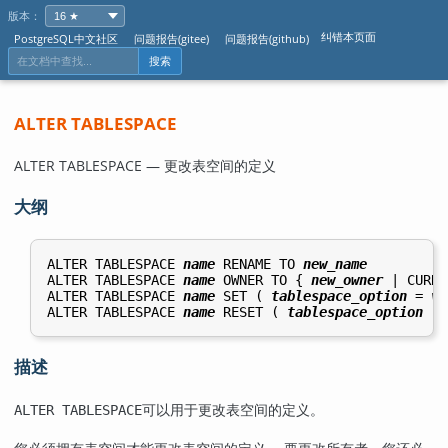
版本：
纠错本页面
PostgreSQL中文社区
问题报告(gitee)
问题报告(github)
搜索
ALTER TABLESPACE
ALTER TABLESPACE — 更改表空间的定义
大纲
ALTER TABLESPACE 
name
 RENAME TO 
new_name
ALTER TABLESPACE 
name
 OWNER TO { 
new_owner
 | CURRE
ALTER TABLESPACE 
name
 SET ( 
tablespace_option
 = 
va
ALTER TABLESPACE 
name
 RESET ( 
tablespace_option
描述
可以用于更改表空间的定义。
ALTER TABLESPACE