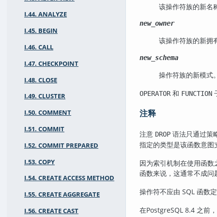
该操作符族的新名
I.44. ANALYZE
new_owner
I.45. BEGIN
该操作符族的新拥
I.46. CALL
new_schema
I.47. CHECKPOINT
操作符族的新模式
I.48. CLOSE
和
OPERATOR
FUNCTION
I.49. CLUSTER
注释
I.50. COMMENT
I.51. COMMIT
注意
语法只通过策
DROP
指定的类型是该函数意图支持
I.52. COMMIT PREPARED
I.53. COPY
因为索引机制在使用函数
函数来说，这通常不成问
I.54. CREATE ACCESS METHOD
操作符不应由 SQL 函
I.55. CREATE AGGREGATE
在
PostgreSQL
8.4 之前
I.56. CREATE CAST