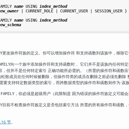
FAMILY 
name
 USING 
index_method
new_owner
 | CURRENT_ROLE | CURRENT_USER | SESSION_USER }

FAMILY 
name
 USING 
index_method
new_schema
更改操作符族的定义。你可以增加操作符 和支持函数到该族中，移除
Y
向一个族中添加操作符和支持函数时， 它们并不是该族内任何特
AMILY
容，但并不是任何特定索引 正确功能所必需的。（所需的操作符和函数
的松散成员在任何时候被删除，但操作符类的成员在删除之前必须先删除
们需要支持特定数据类型的索引，而跨数据类型的操作符和函数则作为 该
，你必须是超级用户（此限制是 因为错误的操作符族定义可能
 FAMILY
目前不检查操作符族定义是否包括索引方法 所需的所有操作符和函数，
Y
.16 节
。