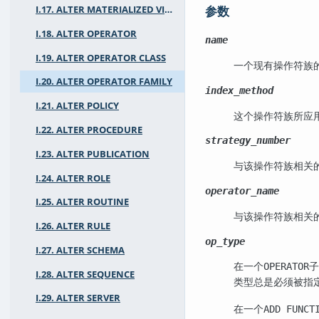
参数
I.17. ALTER MATERIALIZED VIEW
I.18. ALTER OPERATOR
name
I.19. ALTER OPERATOR CLASS
一个现有操作符族
I.20. ALTER OPERATOR FAMILY
index_method
I.21. ALTER POLICY
这个操作符族所应
I.22. ALTER PROCEDURE
strategy_number
I.23. ALTER PUBLICATION
与该操作符族相关
I.24. ALTER ROLE
operator_name
I.25. ALTER ROUTINE
与该操作符族相关
I.26. ALTER RULE
op_type
I.27. ALTER SCHEMA
在一个
子
OPERATOR
I.28. ALTER SEQUENCE
类型总是必须被指
I.29. ALTER SERVER
在一个
ADD FUNCT