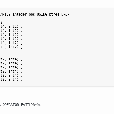
AMILY integer_ops USING btree DROP

2

t4, int2) ,

t4, int2) ,

t4, int2) ,

t4, int2) ,

t4, int2) ,

t4, int2) ,

4

t2, int4) ,

t2, int4) ,

t2, int4) ,

t2, int4) ,

t2, int4) ,

语句。
R OPERATOR FAMILY