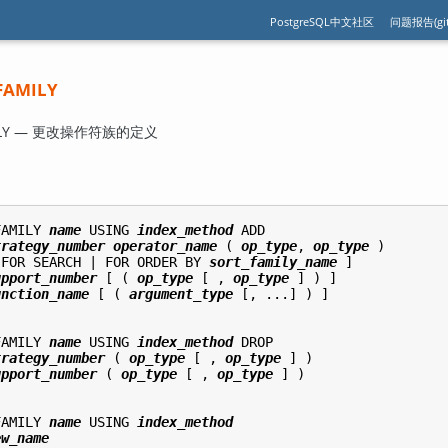
PostgreSQL中文社区
问题报告(git
FAMILY
AMILY — 更改操作符族的定义
FAMILY 
name
 USING 
index_method
 ADD

trategy_number
operator_name
 ( 
op_type
, 
op_type
 )

 FOR SEARCH | FOR ORDER BY 
sort_family_name
 ]

upport_number
 [ ( 
op_type
 [ , 
op_type
 ] ) ]

unction_name
 [ ( 
argument_type
 [, ...] ) ]

FAMILY 
name
 USING 
index_method
 DROP

trategy_number
 ( 
op_type
 [ , 
op_type
 ] )

upport_number
 ( 
op_type
 [ , 
op_type
 ] )

FAMILY 
name
 USING 
index_method
ew_name