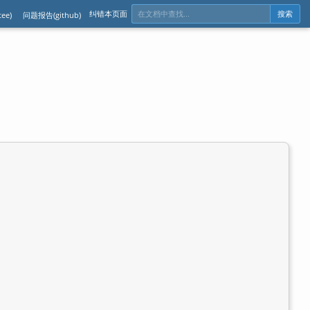
纠错本页面
ee)
问题报告(github)
搜索