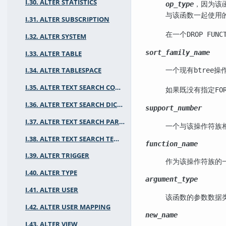
I.30. ALTER STATISTICS
，因为该函
op_type
与该函数一起使用
I.31. ALTER SUBSCRIPTION
在一个
DROP FUNC
I.32. ALTER SYSTEM
sort_family_name
I.33. ALTER TABLE
一个现有
操
I.34. ALTER TABLESPACE
btree
I.35. ALTER TEXT SEARCH CONFIGURATION
如果既没有指定
FO
I.36. ALTER TEXT SEARCH DICTIONARY
support_number
I.37. ALTER TEXT SEARCH PARSER
一个与该操作符族
I.38. ALTER TEXT SEARCH TEMPLATE
function_name
I.39. ALTER TRIGGER
作为该操作符族的
I.40. ALTER TYPE
argument_type
I.41. ALTER USER
该函数的参数数据
I.42. ALTER USER MAPPING
new_name
I.43. ALTER VIEW