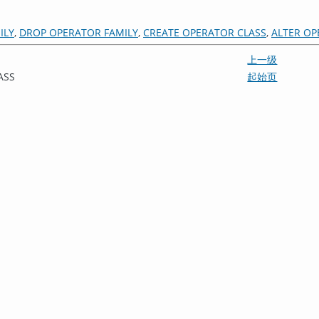
ILY
,
DROP OPERATOR FAMILY
,
CREATE OPERATOR CLASS
,
ALTER OP
上一级
ASS
起始页