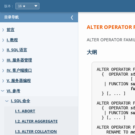
版本：
目录导航
❮
ALTER OPERATOR 
前言
❯
ALTER OPERATOR F
I. 教程
❯
II. SQL 语言
❯
大纲
III. 服务器管理
❯
ALTER OPERATOR 
IV. 客户端接口
❯
  {  OPERATOR 
s
              [
V. 服务器编程
❯
   | FUNCTION 
s
f
VI. 参考
❯
  } [, ... ]

I. SQL 命令
❯
ALTER OPERATOR 
  {  OPERATOR 
s
I.1. ABORT
   | FUNCTION 
s
  } [, ... ]

I.2. ALTER AGGREGATE
ALTER OPERATOR 
I.3. ALTER COLLATION
    RENAME TO 
n