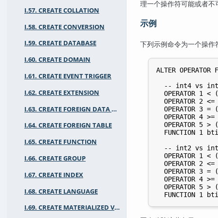
理一个操作符可能或者不
I.57. CREATE COLLATION
示例
I.58. CREATE CONVERSION
I.59. CREATE DATABASE
下列示例命令为一个操作
I.60. CREATE DOMAIN
ALTER OPERATOR F
I.61. CREATE EVENT TRIGGER
  -- int4 vs int
I.62. CREATE EXTENSION
  OPERATOR 1 < (
  OPERATOR 2 <= 
I.63. CREATE FOREIGN DATA WRAPPER
  OPERATOR 3 = (
  OPERATOR 4 >= 
  OPERATOR 5 > (
I.64. CREATE FOREIGN TABLE
  FUNCTION 1 bti
I.65. CREATE FUNCTION
  -- int2 vs int
  OPERATOR 1 < (
I.66. CREATE GROUP
  OPERATOR 2 <= 
  OPERATOR 3 = (
I.67. CREATE INDEX
  OPERATOR 4 >= 
  OPERATOR 5 > (
I.68. CREATE LANGUAGE
I.69. CREATE MATERIALIZED VIEW