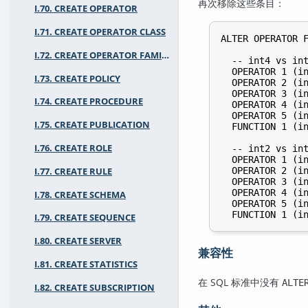
再次移除这些条目：
I.70. CREATE OPERATOR
I.71. CREATE OPERATOR CLASS
ALTER OPERATOR F
I.72. CREATE OPERATOR FAMILY
  -- int4 vs int
  OPERATOR 1 (in
I.73. CREATE POLICY
  OPERATOR 2 (in
  OPERATOR 3 (in
I.74. CREATE PROCEDURE
  OPERATOR 4 (in
  OPERATOR 5 (in
I.75. CREATE PUBLICATION
  FUNCTION 1 (in
I.76. CREATE ROLE
  -- int2 vs int
  OPERATOR 1 (in
  OPERATOR 2 (in
I.77. CREATE RULE
  OPERATOR 3 (in
  OPERATOR 4 (in
I.78. CREATE SCHEMA
  OPERATOR 5 (in
I.79. CREATE SEQUENCE
I.80. CREATE SERVER
兼容性
I.81. CREATE STATISTICS
在 SQL 标准中没有
ALTE
I.82. CREATE SUBSCRIPTION