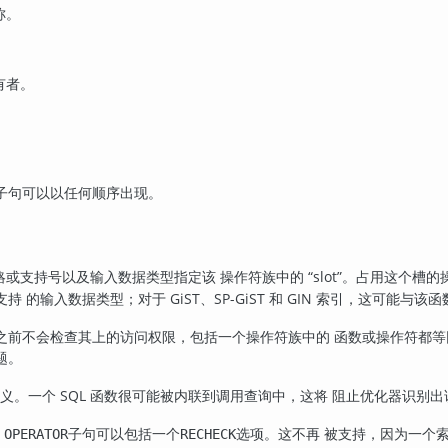
称。
有者。
。
子句可以以任何顺序出现。
略或支持号以及输入数据类型指定该 操作符族中的
“
slot
”
。占用这个槽的
 的输入数据类型；对于 GiST、SP-GiST 和 GIN 索引，这可能与
之前不会检查其上的访问权限，包括一个操作符族中的 函数或操作符都等
题。
数定义。一个 SQL 函数很可能被内联到调用查询中，这将 阻止优化器识别
，
子句可以包括一个
选项。这不再 被支持，因为一个
OPERATOR
RECHECK