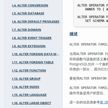
I.4. ALTER CONVERSION
ALTER OPERATOR 
    OWNER TO { 
I.5. ALTER DATABASE
ALTER OPERATOR 
    SET SCHEMA 
I.6. ALTER DEFAULT PRIVILEGES
I.7. ALTER DOMAIN
描述
I.8. ALTER EVENT TRIGGER
ALTER OPERATOR FAMIL
I.9. ALTER EXTENSION
当用
ALTER OPERATOR F
I.10. ALTER FOREIGN DATA WRAPPER
符和函数与该族的语义兼
I.11. ALTER FOREIGN TABLE
PostgreSQL
允许 一个族
符类的一部分， 因为它
I.12. ALTER FUNCTION
要使用
ALTER OPERATOR
I.13. ALTER GROUP
I.14. ALTER INDEX
ALTER OPERATOR FAMIL
操作符族是用户的责任。
I.15. ALTER LANGUAGE
进一步的信息请参考
第 38
I.16. ALTER LARGE OBJECT