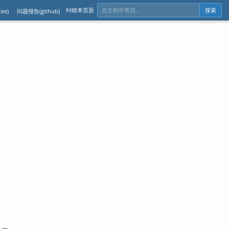
纠错本页面
ee)
问题报告(github)
搜索