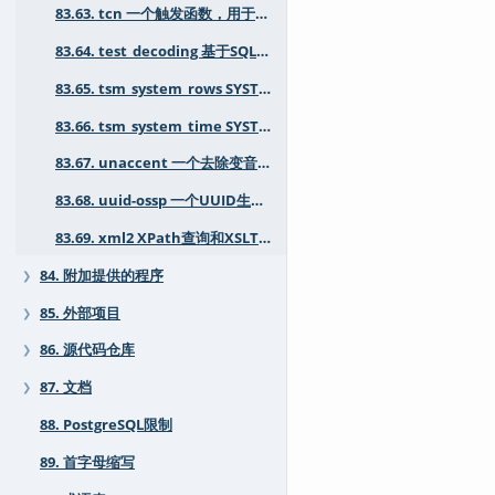
83.63. tcn 一个触发函数，用于通知监听者表内容的更改
83.64. test_decoding 基于SQL的WAL逻辑解码测试/示例模块
83.65. tsm_system_rows SYSTEM_ROWS采样方法用于TABLESAMPLE
83.66. tsm_system_time SYSTEM_TIME采样方法用于TABLESAMPLE
83.67. unaccent 一个去除变音符号的文本搜索字典
83.68. uuid-ossp 一个UUID生成器
83.69. xml2 XPath查询和XSLT功能
84. 附加提供的程序
❯
85. 外部项目
❯
86. 源代码仓库
❯
87. 文档
❯
88. PostgreSQL限制
89. 首字母缩写