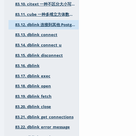
83.10. citext 一种不区分大小写的字符字符串类型
83.11. cube 一种多维立方体数据类型
83.12. dblink 连接到其他 PostgreSQL 数据库
83.13. dblink_connect
83.14. dblink_connect_u
83.15. dblink_disconnect
83.16. dblink
83.17. dblink_exec
83.18. dblink_open
83.19. dblink_fetch
83.20. dblink_close
83.21. dblink_get_connections
83.22. dblink_error_message