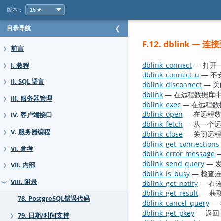
版本：
目录导航
❮
F.12. dblink — 
前言
❯
dblink_connect
— 打开
I. 教程
❯
dblink_connect_u
— 不
II. SQL 语言
❯
dblink_disconnect
— 
dblink
— 在远程数据库
III. 服务器管理
❯
dblink_exec
— 在远程数
dblink_open
— 在远程
IV. 客户端接口
❯
dblink_fetch
— 从一个
V. 服务器编程
❯
dblink_close
— 关闭远
dblink_get_connections
VI. 参考
❯
dblink_error_message
dblink_send_query
— 
VII. 内部
❯
dblink_is_busy
— 检查
VIII. 附录
dblink_get_notify
— 在
❯
dblink_get_result
— 获
78. PostgreSQL错误代码
dblink_cancel_query
—
dblink_get_pkey
— 返
79. 日期/时间支持
❯