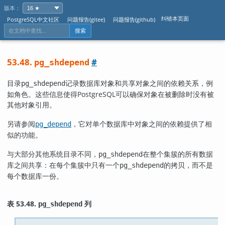
版本：
纠错本页面
PostgreSQL中文社区
问题报告(gitee)
问题报告(github)
搜索
53.48.
#
pg_shdepend
目录
记录数据库对象和共享对象之间的依赖关系，例
pg_shdepend
如角色。这些信息使得
PostgreSQL
可以确保对象在被删除时没有被
其他对象引用。
另请参阅
，它对单个数据库中对象之间的依赖提供了相
pg_depend
似的功能。
与大部分其他系统目录不同，
在整个集簇的所有数据
pg_shdepend
库之间共享：在每个集簇中只有一个
的拷贝，而不是
pg_shdepend
每个数据库一份。
表 53.48.
列
pg_shdepend