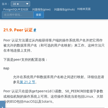
版本：
纠错本页面
PostgreSQL中文社区
问题报告(gitee)
问题报告(github)
搜索
21.9. Peer 认证
#
Peer 认证方法通过从内核获得客户端的操作系统用户名并把它用作
被允许的数据库用户名（和可选的用户名映射）来工作。这种方法只
在本地连接上支持。
下面是
支持的配置选项：
peer
map
允许在系统用户和数据库用户名称之间进行映射。详细信息请
参见
第 21.2 节
。
Peer 认证只在提供
函数、
套接字参数
getpeereid()
SO_PEERCRED
或相似机制的操作系统上可用。这些操作系统当前包括
Linux
、大部
分的
BSD
包括
macOS
以及
Solaris
。