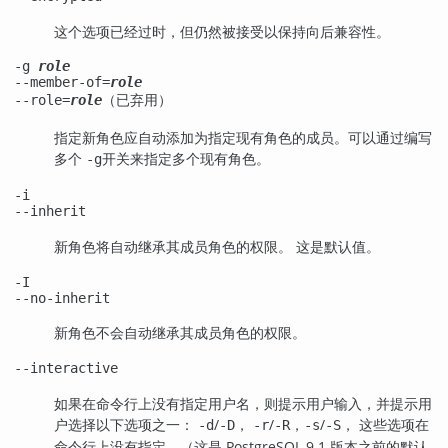
这个选项已经过时，但仍然被接受以保持向后兼容性。
-g
role
--member-of=
role
（已弃用）
--role=
role
指定新角色应自动添加为指定现有角色的成员。可以通过编写
多个
开关来指定多个现有角色。
-g
-i
--inherit
新角色将自动继承其成员角色的权限。 这是默认值。
-I
--no-inherit
新角色不会自动继承其成员角色的权限。
--interactive
如果在命令行上没有指定用户名，则提示用户输入，并提示用
户选择以下选项之一：
/
，
/
，
/
， 这些选项在
-d
-D
-r
-R
-s
-S
命令行上没有指定。（这是 PostgreSQL 9.1 版本之前的默认