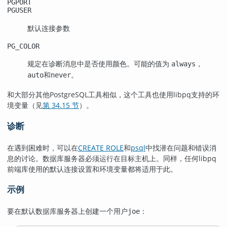
PGPORT
PGUSER
默认连接参数
PG_COLOR
规定在诊断消息中是否使用颜色。可能的值为
，
always
和
。
auto
never
和大部分其他
PostgreSQL
工具相似，这个工具也使用
libpq
支持的环
境变量（见
第 34.15 节
）。
诊断
在遇到困难时，可以在
CREATE ROLE
和
psql
中找潜在问题和错误消
息的讨论。数据库服务器必须运行在目标主机上。同样，任何
libpq
前端库使用的默认连接设置和环境变量都将适用于此。
示例
要在默认数据库服务器上创建一个用户
：
joe