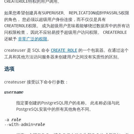
特权的用户调用。
CREATEROLE
如果您希望创建具有
、
或
权限
SUPERUSER
REPLICATION
BYPASSRLS
的角色， 您必须以超级用户身份连接，而不仅仅是具有
权限。 成为超级用户意味着能够绕过数据库中的所有访
CREATEROLE
问权限检查， 因此不应轻易授予超级用户访问权限。
CREATEROLE
还赋予
非常广泛的权限
。
createuser
是
SQL
命令
的一个包装器。在通过这个
CREATE ROLE
工具和其他方法访问服务器来创建用户之间没有实质性的区别。
选项
createuser
接受以下命令行参数：
username
指定要创建的
PostgreSQL
用户的名称。 此名称必须与此
PostgreSQL
安装中的所有其他角色不同。
-a
role
--with-admin=
role