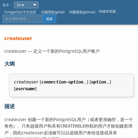
版本：
纠错本页面
PostgreSQL中文社区
问题报告(gitee)
问题报告(github)
搜索
createuser
createuser — 定义一个新的
PostgreSQL
用户账户
大纲
[
...] [
...]
createuser
connection-option
option
[
]
username
描述
createuser
创建一个新的
PostgreSQL
用户（或者更准确些，是一个
角色）。只有超级用户和具有
特权的用户才能创建新用
CREATEROLE
户，因此
createuser
必须被可以以超级用户身份连接或具有