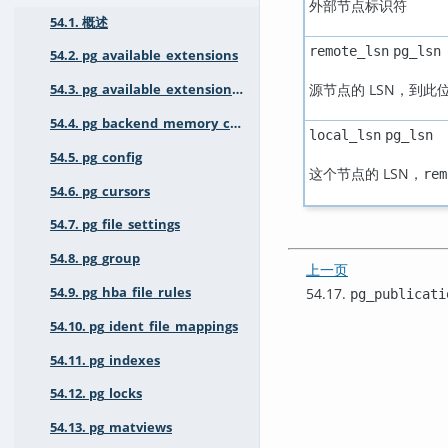
外部节点标识符
54.1. 概述
remote_lsn
pg_lsn
54.2. pg_available_extensions
源节点的 LSN，到
54.3. pg_available_extension_versions
54.4. pg_backend_memory_contexts
local_lsn
pg_lsn
54.5. pg_config
这个节点的 LSN，
rem
54.6. pg_cursors
54.7. pg_file_settings
54.8. pg_group
上一页
54.17.
54.9. pg_hba_file_rules
pg_publicati
54.10. pg_ident_file_mappings
54.11. pg_indexes
54.12. pg_locks
54.13. pg_matviews