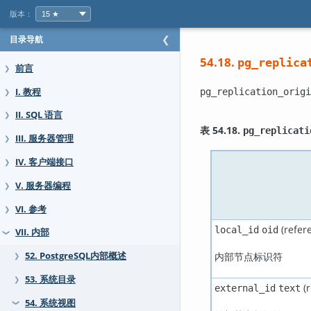
版本：
目录导航
❮
54.18.
pg_replica
前言
❯
I. 教程
pg_replication_origi
❯
II. SQL 语言
❯
表 54.18.
pg_replicati
III. 服务器管理
❯
IV. 客户端接口
❯
V. 服务器编程
❯
VI. 参考
❯
(refer
local_id
oid
VII. 内部
❯
内部节点标识符
52. PostgreSQL内部概述
❯
53. 系统目录
❯
(r
external_id
text
54. 系统视图
❯