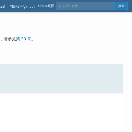
纠错本页面
ee)
问题报告(github)
搜索
，请参见
第 50 章
。