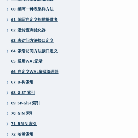
60. 编写一种表采样方法
❯
61. 编写自定义扫描提供者
❯
62. 遗传查询优化器
❯
63. 表访问方法接口定义
64. 索引访问方法接口定义
❯
65. 通用WAL记录
66. 自定义WAL资源管理器
67. B-树索引
❯
68. GiST 索引
❯
69. SP-GiST索引
❯
70. GIN 索引
❯
71. BRIN 索引
❯
72. 哈希索引
❯