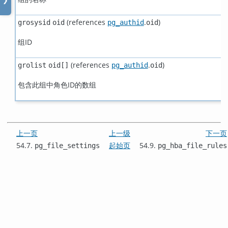
❯
(references
.
)
grosysid
oid
pg_authid
oid
组ID
(references
.
)
grolist
oid[]
pg_authid
oid
包含此组中角色ID的数组
上一页
上一级
下一页
54.7.
起始页
54.9.
pg_file_settings
pg_hba_file_rules