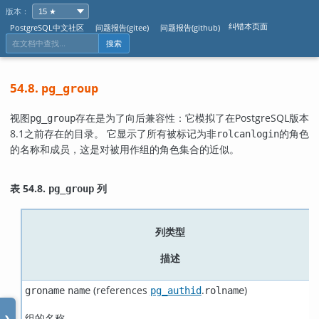
版本：
纠错本页面
PostgreSQL中文社区
问题报告(gitee)
问题报告(github)
搜索
54.8.
pg_group
视图
存在是为了向后兼容性：它模拟了在
PostgreSQL
版本
pg_group
8.1之前存在的目录。 它显示了所有被标记为非
的角色
rolcanlogin
的名称和成员，这是对被用作组的角色集合的近似。
表 54.8.
列
pg_group
列类型
描述
(references
.
)
groname
name
pg_authid
rolname
组的名称