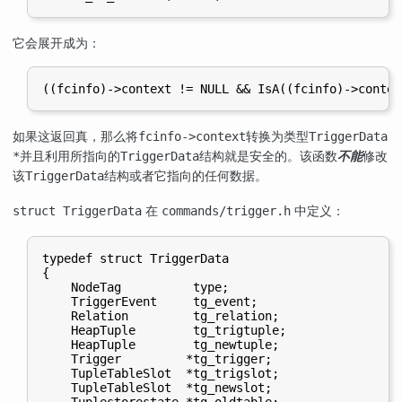
它会展开成为：
如果这返回真，那么将
转换为类型
fcinfo->context
TriggerData
并且利用所指向的
结构就是安全的。该函数
不能
修改
*
TriggerData
该
结构或者它指向的任何数据。
TriggerData
在
中定义：
struct TriggerData
commands/trigger.h
typedef struct TriggerData

{

    NodeTag          type;

    TriggerEvent     tg_event;

    Relation         tg_relation;

    HeapTuple        tg_trigtuple;

    HeapTuple        tg_newtuple;

    Trigger         *tg_trigger;

    TupleTableSlot  *tg_trigslot;

    TupleTableSlot  *tg_newslot;

    Tuplestorestate *tg_oldtable;
