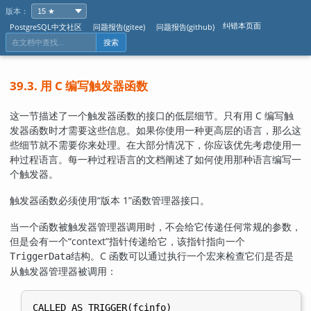
版本：
纠错本页面
PostgreSQL中文社区
问题报告(gitee)
问题报告(github)
搜索
39.3. 用 C 编写触发器函数
这一节描述了一个触发器函数的接口的低层细节。只有用 C 编写触
发器函数时才需要这些信息。如果你使用一种更高层的语言，那么这
些细节就不需要你来处理。在大部分情况下，你应该优先考虑使用一
种过程语言。每一种过程语言的文档阐述了如何使用那种语言编写一
个触发器。
触发器函数必须使用
“
版本 1
”
函数管理器接口。
当一个函数被触发器管理器调用时，不会给它传递任何常规的参数，
但是会有一个
“
context
”
指针传递给它，该指针指向一个
结构。C 函数可以通过执行一个宏来检查它们是否是
TriggerData
从触发器管理器被调用：