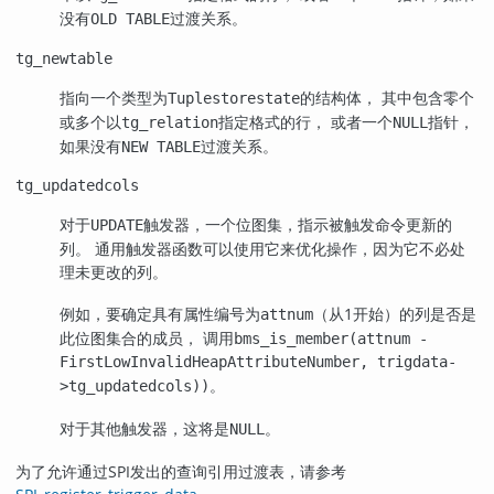
没有
过渡关系。
OLD TABLE
tg_newtable
指向一个类型为
的结构体， 其中包含零个
Tuplestorestate
或多个以
指定格式的行， 或者一个
指针，
tg_relation
NULL
如果没有
过渡关系。
NEW TABLE
tg_updatedcols
对于
触发器，一个位图集，指示被触发命令更新的
UPDATE
列。 通用触发器函数可以使用它来优化操作，因为它不必处
理未更改的列。
例如，要确定具有属性编号为
（从1开始）的列是否是
attnum
此位图集合的成员， 调用
bms_is_member(attnum -
FirstLowInvalidHeapAttributeNumber, trigdata-
。
>tg_updatedcols))
对于其他触发器，这将是
。
NULL
为了允许通过SPI发出的查询引用过渡表，请参考