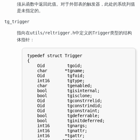
须从函数中返回此值。对于外部表的触发器，此处的系统列值
是未指定的。
tg_trigger
指向在
中定义的
类型的结构
utils/reltrigger.h
Trigger
体指针：
typedef struct Trigger

{

    Oid         tgoid;

    char       *tgname;

    Oid         tgfoid;

    int16       tgtype;

    char        tgenabled;

    bool        tgisinternal;

    bool        tgisclone;

    Oid         tgconstrrelid;

    Oid         tgconstrindid;

    Oid         tgconstraint;

    bool        tgdeferrable;

    bool        tginitdeferred;

    int16       tgnargs;

    int16       tgnattr;

    int16      *tgattr;
