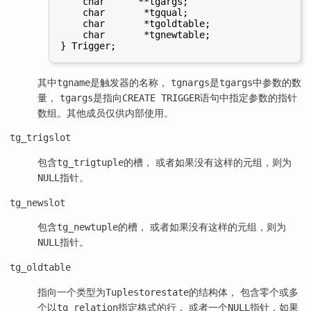
    char      **tgargs;

    char       *tgqual;

    char       *tgoldtable;

    char       *tgnewtable;

其中
是触发器的名称，
是
中参数的数
tgname
tgnargs
tgargs
量，
是指向
语句中指定参数的指针
tgargs
CREATE TRIGGER
数组。其他成员仅供内部使用。
tg_trigslot
包含
的槽， 或者如果没有这样的元组，则为
tg_trigtuple
指针。
NULL
tg_newslot
包含
的槽， 或者如果没有这样的元组，则为
tg_newtuple
指针。
NULL
tg_oldtable
指向一个类型为
的结构体， 包含零个或多
Tuplestorestate
个以
指定格式的行， 或者一个
指针，如果
tg_relation
NULL