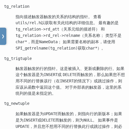
tg_relation
指向描述触发器触发的关系的结构的指针。 查看
以获取有关此结构的详细信息。 最有趣的是
utils/rel.h
（关系元组的描述符） 和
tg_relation->rd_att
（关系名称； 类型不是
tg_relation->rd_rel->relname
❯
，而是
； 如果需要名称的副本，请使用
char*
NameData
获取
）。
SPI_getrelname(tg_relation)
char*
tg_trigtuple
触发器触发的行的指针。这是被插入、更新或删除的行。如果
这个触发器是为
或
而触发的，那么如果您不想
INSERT
DELETE
用不同的行替换该行（在
的情况下）或跳过操作，则
INSERT
应该从函数中返回这个值。 对于外部表的触发器，这里的系
统列的值是未指定的。
tg_newtuple
如果触发器是为
而触发的，则指向行的新版本；如果
UPDATE
是为
或
而触发的，则为
。 如果事件是
INSERT
DELETE
NULL
，并且您不想用不同的行替换此行或跳过操作，则必
UPDATE